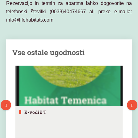
Rezervacijo in termin za apartma lahko dogovorite na
telefonski številki (0038)40474667 ali preko e-maila:
info@lifehabitats.com
Vse ostale ugodnosti
E-vodič T
ko