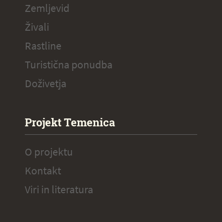
Zemljevid
Živali
Rastline
Turistična ponudba
Doživetja
Projekt Temenica
O projektu
Kontakt
Viri in literatura