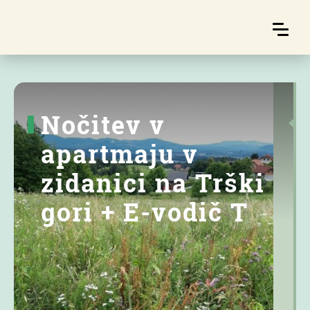
Nočitev v
apartmaju v
zidanici na Trški
gori + E-vodič T