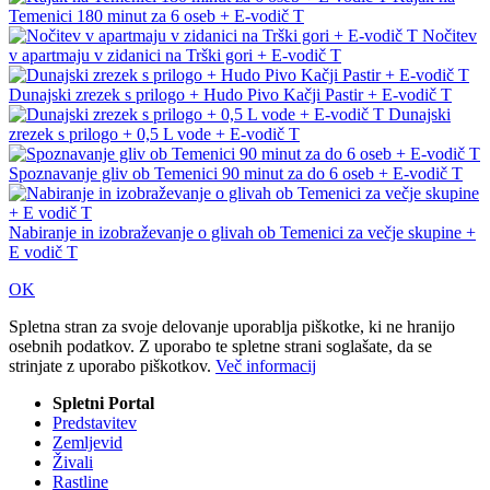
Temenici 180 minut za 6 oseb + E-vodič T
Nočitev
v apartmaju v zidanici na Trški gori + E-vodič T
Dunajski zrezek s prilogo + Hudo Pivo Kačji Pastir + E-vodič T
Dunajski
zrezek s prilogo + 0,5 L vode + E-vodič T
Spoznavanje gliv ob Temenici 90 minut za do 6 oseb + E-vodič T
Nabiranje in izobraževanje o glivah ob Temenici za večje skupine +
E vodič T
OK
Spletna stran za svoje delovanje uporablja piškotke, ki ne hranijo
osebnih podatkov. Z uporabo te spletne strani soglašate, da se
strinjate z uporabo piškotkov.
Več informacij
Spletni Portal
Predstavitev
Zemljevid
Živali
Rastline