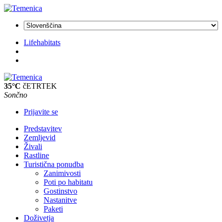
Lifehabitats
35°C
čETRTEK
Sončno
Prijavite se
Predstavitev
Zemljevid
Živali
Rastline
Turistična ponudba
Zanimivosti
Poti po habitatu
Gostinstvo
Nastanitve
Paketi
Doživetja