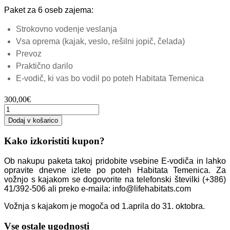
Paket za 6 oseb zajema:
Strokovno vodenje veslanja
Vsa oprema (kajak, veslo, rešilni jopič, čelada)
Prevoz
Praktično darilo
E-vodič, ki vas bo vodil po poteh Habitata Temenica
300,00€
Dodaj v košarico
Kako izkoristiti kupon?
Ob nakupu paketa takoj pridobite vsebine E-vodiča in lahko
opravite dnevne izlete po poteh Habitata Temenica. Za
vožnjo s kajakom se dogovorite na telefonski številki (+386)
41/392-506 ali preko e-maila: info@lifehabitats.com
Vožnja s kajakom je mogoča od 1.aprila do 31. oktobra.
Vse ostale ugodnosti