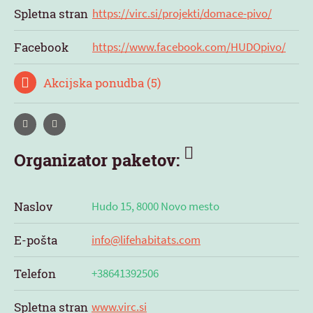
Spletna stran
https://virc.si/projekti/domace-pivo/
Facebook
https://www.facebook.com/HUDOpivo/
Akcijska ponudba (5)
Organizator paketov:
Naslov
Hudo 15, 8000 Novo mesto
E-pošta
info@lifehabitats.com
Telefon
+38641392506
Spletna stran
www.virc.si