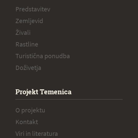
Predstavitev
Zemljevid
Živali
Rastline
Turistična ponudba
Doživetja
Projekt Temenica
O projektu
Kontakt
Viri in literatura