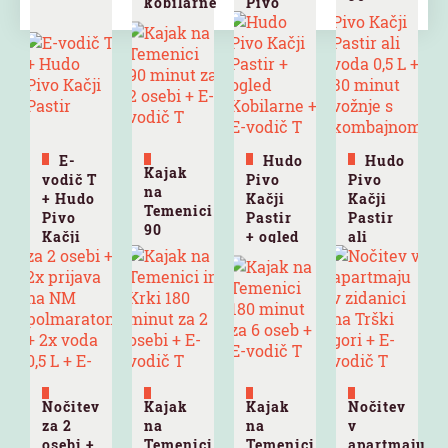
kobilarne
Pivo
minut
+ E-
Kačji
za 6
vodič
Pastir
oseb +
+ E-
E-vodič
vodič T
T
E-
Hudo
Hudo
Kajak
vodič T
Pivo
Pivo
na
+ Hudo
Kačji
Kačji
Temenici
Pivo
Pastir
Pastir
90
Kačji
+ ogled
ali
minut
Pastir
Kobilarne
voda
za 2
+ E-
0,5 L +
osebi +
vodič T
30
E-vodič
minut
T
vožnje
s
kombajnom
+ E-
Nočitev
Kajak
Kajak
Nočitev
vodič T
za 2
na
na
v
osebi +
Temenici
Temenici
apartmaju