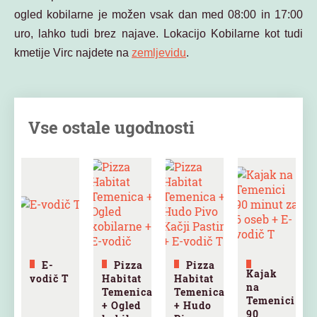
ogled kobilarne je možen vsak dan med 08:00 in 17:00
uro, lahko tudi brez najave. Lokacijo Kobilarne kot tudi
kmetije Virc najdete na
zemljevidu
.
Vse ostale ugodnosti
E-
Pizza
Pizza
Kajak
vodič T
Habitat
Habitat
na
Temenica
Temenica
Temenici
+ Ogled
+ Hudo
90