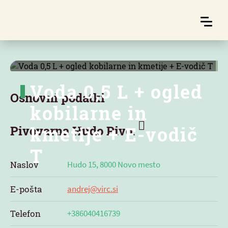
Voda 0,5 L + ogled
Osnovni podatki
kobilarne in
kmetije + E-vodič
Pivovarna Hudo Pivo:
T
Naslov
Hudo 15, 8000 Novo mesto
E-pošta
andrej@virc.si
Telefon
+386040416739