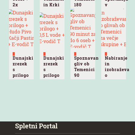
2x
in Krki
180
v
prijava
180
minut
zidanici
na NM
minut
za 6
na
polmaraton
za 2
oseb +
Trški
+ 2x
osebi +
E-vodič
gori +
voda
E-vodič
T
E-vodič
0,5 L +
T
T
E-vodič
T
Dunajski
Dunajski
Spoznavanje
Nabiranje
zrezek
zrezek
gliv ob
in
s
s
Temenici
izobraževanj
prilogo
prilogo
90
o
+ Hudo
+ 0,5 L
minut
glivah
Pivo
vode +
za do 6
ob
Kačji
E-vodič
oseb +
Temenici
Pastir
T
E-vodič
za
+ E-
T
večje
vodič T
skupine
+ E
vodič T
Spletni Portal