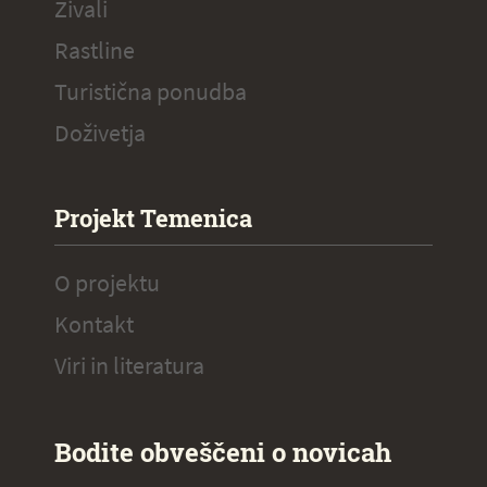
Živali
Rastline
Turistična ponudba
Doživetja
Projekt Temenica
O projektu
Kontakt
Viri in literatura
Bodite obveščeni o novicah