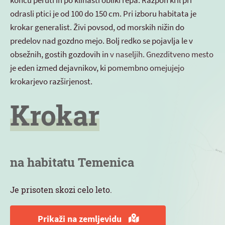
koncu peruti in po klinasti obliki repa. Razpon kril pri
odrasli ptici je od 100 do 150 cm. Pri izboru habitata je
krokar generalist. Živi povsod, od morskih nižin do
predelov nad gozdno mejo. Bolj redko se pojavlja le v
obsežnih, gostih gozdovih in v naseljih. Gnezditveno mesto
je eden izmed dejavnikov, ki pomembno omejujejo
krokarjevo razširjenost.
Krokar
na habitatu Temenica
Je prisoten skozi celo leto.
Prikaži na zemljevidu