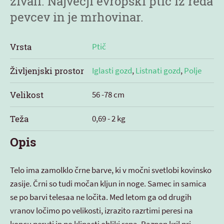
živali. Največji evropski ptič iz reda
pevcev in je mrhovinar.
Vrsta
Ptič
Življenjski prostor
Iglasti gozd
,
Listnati gozd
,
Polje
Velikost
56 -78 cm
Teža
0,69 - 2 kg
Opis
Telo ima zamolklo črne barve, ki v močni svetlobi kovinsko
zasije. Črni so tudi močan kljun in noge. Samec in samica
se po barvi telesaa ne ločita. Med letom ga od drugih
vranov ločimo po velikosti, izrazito razrtimi peresi na