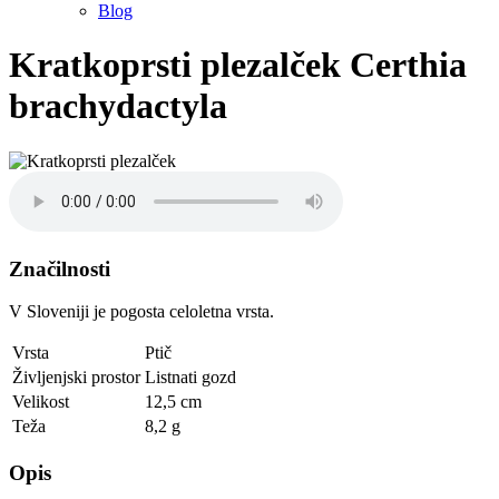
Blog
Kratkoprsti plezalček
Certhia
brachydactyla
Značilnosti
V Sloveniji je pogosta celoletna vrsta.
Vrsta
Ptič
Življenjski prostor
Listnati gozd
Velikost
12,5 cm
Teža
8,2 g
Opis