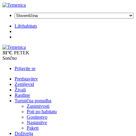
Lifehabitats
31°C
PETEK
Sončno
Prijavite se
Predstavitev
Zemljevid
Živali
Rastline
Turistična ponudba
Zanimivosti
Poti po habitatu
Gostinstvo
Nastanitve
Paketi
Doživetja