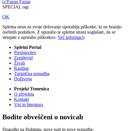
Fazan
SPECIAL ogr.
OK
Spletna stran za svoje delovanje uporablja piškotke, ki ne hranijo
osebnih podatkov. Z uporabo te spletne strani soglašate, da se
strinjate z uporabo piškotkov.
Več informacij
Spletni Portal
Predstavitev
Zemljevid
Živali
Rastline
Turistična ponudba
Doživetja
Projekt Temenica
O projektu
Kontakt
Viri in literatura
Bodite obveščeni o novicah
Dogodki na Habitatu, nove poti in nove ponudbe.