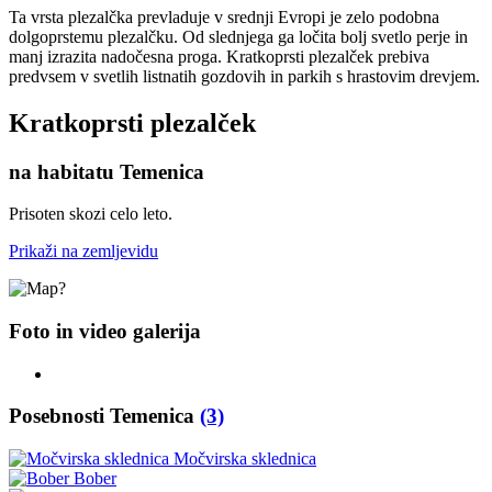
Ta vrsta plezalčka prevladuje v srednji Evropi je zelo podobna
dolgoprstemu plezalčku. Od slednjega ga ločita bolj svetlo perje in
manj izrazita nadočesna proga. Kratkoprsti plezalček prebiva
predvsem v svetlih listnatih gozdovih in parkih s hrastovim drevjem.
Kratkoprsti plezalček
na habitatu Temenica
Prisoten skozi celo leto.
Prikaži na zemljevidu
Foto in video galerija
Posebnosti Temenica
(3)
Močvirska sklednica
Bober