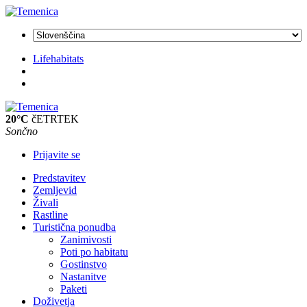
Lifehabitats
20°C
čETRTEK
Sončno
Prijavite se
Predstavitev
Zemljevid
Živali
Rastline
Turistična ponudba
Zanimivosti
Poti po habitatu
Gostinstvo
Nastanitve
Paketi
Doživetja