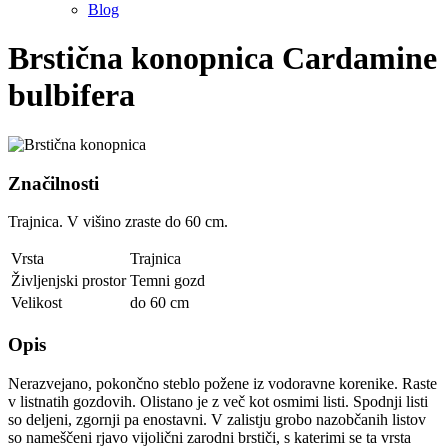
Blog
Brstična konopnica
Cardamine
bulbifera
Značilnosti
Trajnica. V višino zraste do 60 cm.
Vrsta
Trajnica
Življenjski prostor
Temni gozd
Velikost
do 60 cm
Opis
Nerazvejano, pokončno steblo požene iz vodoravne korenike. Raste
v listnatih gozdovih. Olistano je z več kot osmimi listi. Spodnji listi
so deljeni, zgornji pa enostavni. V zalistju grobo nazobčanih listov
so nameščeni rjavo vijolični zarodni brstiči, s katerimi se ta vrsta