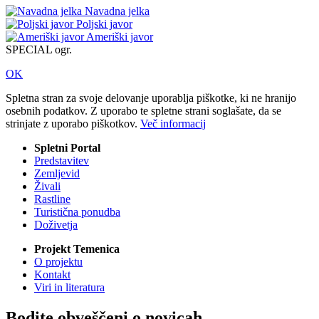
Navadna jelka
Poljski javor
Ameriški javor
SPECIAL ogr.
OK
Spletna stran za svoje delovanje uporablja piškotke, ki ne hranijo
osebnih podatkov. Z uporabo te spletne strani soglašate, da se
strinjate z uporabo piškotkov.
Več informacij
Spletni Portal
Predstavitev
Zemljevid
Živali
Rastline
Turistična ponudba
Doživetja
Projekt Temenica
O projektu
Kontakt
Viri in literatura
Bodite obveščeni o novicah