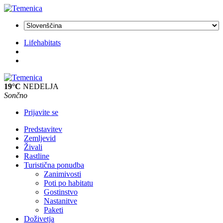
Lifehabitats
19°C
NEDELJA
Sončno
Prijavite se
Predstavitev
Zemljevid
Živali
Rastline
Turistična ponudba
Zanimivosti
Poti po habitatu
Gostinstvo
Nastanitve
Paketi
Doživetja