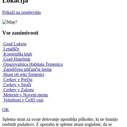
Lokacija
Prikaži na zemljevidu
Vse zanimivosti
Grad Luknja
Letališče
Konjeniški klub
Grad Hmeljnik
Opazovalnica Habitata Temenica
Zapuščena piščančja farma
Hrast ob reki Temenici
Cerkev v Prečni
Cerkev v Straži
Cerkev v Zalogu
Meteorit v Novem mestu
Veledrom v Češči vasi
OK
Spletna stran za svoje delovanje uporablja piškotke, ki ne hranijo
osebnih podatkov. Z uporabo te spletne strani soglašate, da se