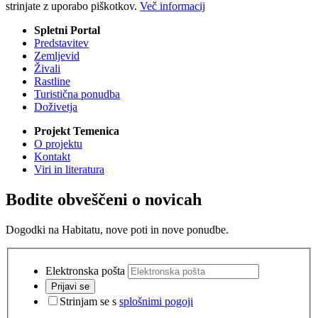
strinjate z uporabo piškotkov.
Več informacij
Spletni Portal
Predstavitev
Zemljevid
Živali
Rastline
Turistična ponudba
Doživetja
Projekt Temenica
O projektu
Kontakt
Viri in literatura
Bodite obveščeni o novicah
Dogodki na Habitatu, nove poti in nove ponudbe.
Elektronska pošta
Prijavi se
Strinjam se s
splošnimi pogoji