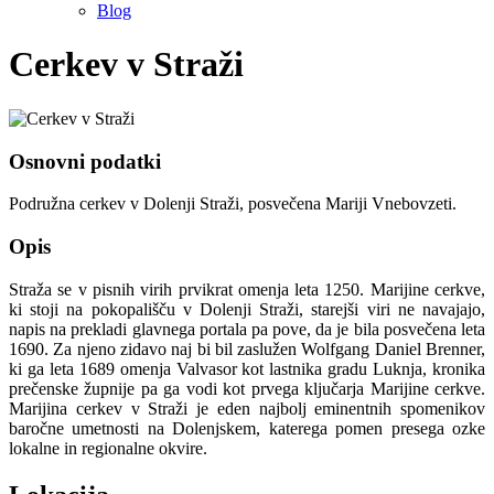
Blog
Cerkev v Straži
Osnovni podatki
Podružna cerkev v Dolenji Straži, posvečena Mariji Vnebovzeti.
Opis
Straža se v pisnih virih prvikrat omenja leta 1250. Marijine cerkve,
ki stoji na pokopališču v Dolenji Straži, starejši viri ne navajajo,
napis na prekladi glavnega portala pa pove, da je bila posvečena leta
1690. Za njeno zidavo naj bi bil zaslužen Wolfgang Daniel Brenner,
ki ga leta 1689 omenja Valvasor kot lastnika gradu Luknja, kronika
prečenske župnije pa ga vodi kot prvega ključarja Marijine cerkve.
Marijina cerkev v Straži je eden najbolj eminentnih spomenikov
baročne umetnosti na Dolenjskem, katerega pomen presega ozke
lokalne in regionalne okvire.