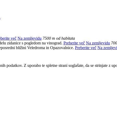
i
berite več
Na zemljevidu
7500 m od habitata
elu zidanice s pogledom na vinograd.
Preberite več
Na zemljevidu
700
eposredni bližini Veledroma in Opazovalnice.
Preberite več
Na zemljev
bnih podatkov. Z uporabo te spletne strani soglašate, da se strinjate z u