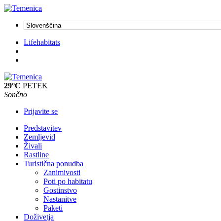
Lifehabitats
29°C
PETEK
Sončno
Prijavite se
Predstavitev
Zemljevid
Živali
Rastline
Turistična ponudba
Zanimivosti
Poti po habitatu
Gostinstvo
Nastanitve
Paketi
Doživetja