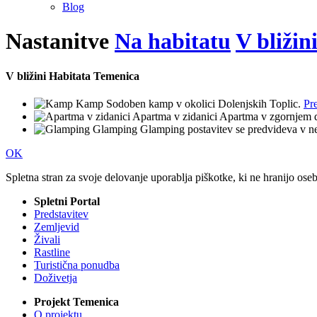
Blog
Nastanitve
Na habitatu
V bližin
V bližini
Habitata Temenica
Kamp
Sodoben kamp v okolici Dolenjskih Toplic.
Pre
Apartma v zidanici
Apartma v zgornjem d
Glamping
Glamping postavitev se predvideva v n
OK
Spletna stran za svoje delovanje uporablja piškotke, ki ne hranijo ose
Spletni Portal
Predstavitev
Zemljevid
Živali
Rastline
Turistična ponudba
Doživetja
Projekt Temenica
O projektu