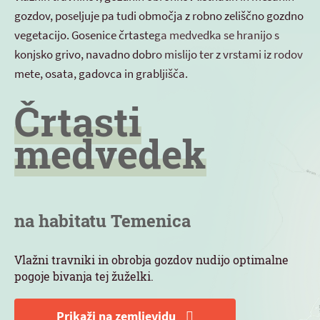
gozdov, poseljuje pa tudi območja z robno zeliščno gozdno
vegetacijo. Gosenice črtastega medvedka se hranijo s
konjsko grivo, navadno dobro mislijo ter z vrstami iz rodov
mete, osata, gadovca in grabljišča.
Črtasti
medvedek
na habitatu Temenica
Vlažni travniki in obrobja gozdov nudijo optimalne
pogoje bivanja tej žuželki.
Prikaži na zemljevidu