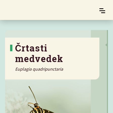
Črtasti
medvedek
Euplagia quadripunctaria