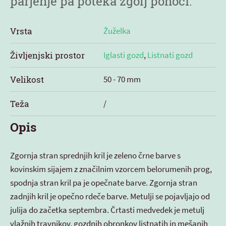
parjenje pa poteka zgolj ponoči.
Vrsta
Žuželka
Življenjski prostor
Iglasti gozd
,
Listnati gozd
Velikost
50 - 70 mm
Teža
/
Opis
Zgornja stran sprednjih kril je zeleno črne barve s
kovinskim sijajem z značilnim vzorcem belorumenih prog,
spodnja stran kril pa je opečnate barve. Zgornja stran
zadnjih kril je opečno rdeče barve. Metulji se pojavljajo od
julija do začetka septembra. Črtasti medvedek je metulj
vlažnih travnikov, gozdnih obronkov listnatih in mešanih