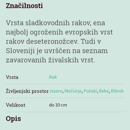
Značilnosti
Vrsta sladkovodnih rakov, ena
najbolj ogroženih evropskih vrst
rakov deseteronožcev. Tudi v
Sloveniji je uvrščen na seznam
zavarovanih živalskih vrst.
Vrsta
Rak
Življenjski prostor
Jezero
,
Močvirje
,
Potoki
,
Reke
,
Ribnik
Velikost
do 10 cm
Opis