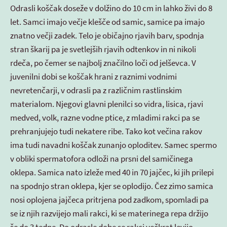
Odrasli koščak doseže v dolžino do 10 cm in lahko živi do 8
let. Samci imajo večje klešče od samic, samice pa imajo
znatno večji zadek. Telo je običajno rjavih barv, spodnja
stran škarij pa je svetlejših rjavih odtenkov in ni nikoli
rdeča, po čemer se najbolj značilno loči od jelševca. V
juvenilni dobi se koščak hrani z raznimi vodnimi
nevretenčarji, v odrasli pa z različnim rastlinskim
materialom. Njegovi glavni plenilci so vidra, lisica, rjavi
medved, volk, razne vodne ptice, z mladimi rakci pa se
prehranjujejo tudi nekatere ribe. Tako kot večina rakov
ima tudi navadni koščak zunanjo oploditev. Samec spermo
v obliki spermatofora odloži na prsni del samičinega
oklepa. Samica nato izleže med 40 in 70 jajčec, ki jih prilepi
na spodnjo stran oklepa, kjer se oplodijo. Čez zimo samica
nosi oplojena jajčeca pritrjena pod zadkom, spomladi pa
se iz njih razvijejo mali rakci, ki se materinega repa držijo