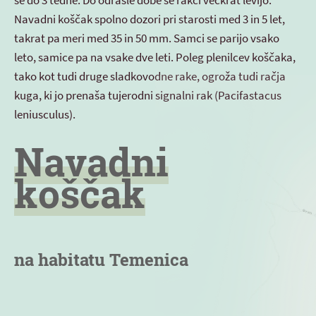
še do 3 tedne. Do odrasle dobe se rakci večkrat levijo.
Navadni koščak spolno dozori pri starosti med 3 in 5 let,
takrat pa meri med 35 in 50 mm. Samci se parijo vsako
leto, samice pa na vsake dve leti. Poleg plenilcev koščaka,
tako kot tudi druge sladkovodne rake, ogroža tudi račja
kuga, ki jo prenaša tujerodni signalni rak (Pacifastacus
leniusculus).
Navadni
koščak
na habitatu Temenica