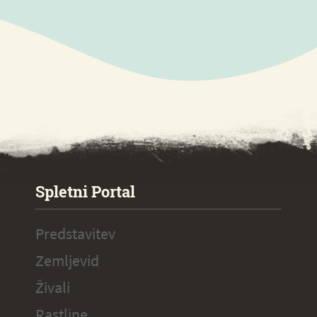
SPECIAL ogr.
Spletni Portal
Predstavitev
Zemljevid
Živali
Rastline