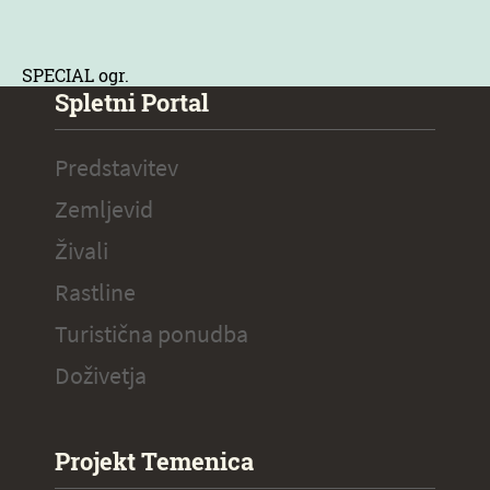
SPECIAL ogr.
Spletni Portal
Predstavitev
Zemljevid
Živali
Rastline
Turistična ponudba
Doživetja
Projekt Temenica