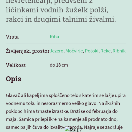
nevretenčarji, predvsem z
ličinkami vodnih žuželk polži,
rakci in drugimi talnimi živalmi.
Vrsta
Riba
Življenjski prostor
Jezero
,
Močvirje
,
Potoki
,
Reke
,
Ribnik
Velikost
do 18 cm
Opis
Glavač ali kapelj ima sploščeno telo s katerim se lažje upira
vodnemu toku in nesorazmerno veliko glavo. Na škržnih
poklopcih ima trnaste izrastke. Drsti se od februarja do
maja. Samica prilepi ikre na kamenje ali prodnato dno,
samec pa jih čuva do izvalitve zaroda. Najraje se zadržuje