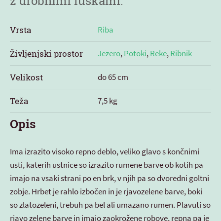
z drobnimi luskami.
Vrsta
Riba
Življenjski prostor
Jezero
,
Potoki
,
Reke
,
Ribnik
Velikost
do 65 cm
Teža
7,5 kg
Opis
Ima izrazito visoko repno deblo, veliko glavo s končnimi
usti, katerih ustnice so izrazito rumene barve ob kotih pa
imajo na vsaki strani po en brk, v njih pa so dvoredni goltni
zobje. Hrbet je rahlo izbočen in je rjavozelene barve, boki
so zlatozeleni, trebuh pa bel ali umazano rumen. Plavuti so
rjavo zelene barve in imajo zaokrožene robove, repna pa je