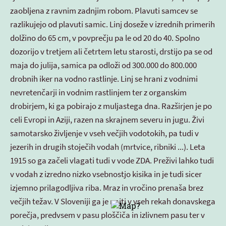
zaobljena z ravnim zadnjim robom. Plavuti samcev se
razlikujejo od plavuti samic. Linj doseže v izrednih primerih
dolžino do 65 cm, v povprečju pa le od 20 do 40. Spolno
dozorijo v tretjem ali četrtem letu starosti, drstijo pa se od
maja do julija, samica pa odloži od 300.000 do 800.000
drobnih iker na vodno rastlinje. Linj se hrani z vodnimi
nevretenčarji in vodnim rastlinjem ter z organskim
drobirjem, ki ga pobirajo z muljastega dna. Razširjen je po
celi Evropi in Aziji, razen na skrajnem severu in jugu. Živi
samotarsko življenje v vseh večjih vodotokih, pa tudi v
jezerih in drugih stoječih vodah (mrtvice, ribniki ...). Leta
1915 so ga začeli vlagati tudi v vode ZDA. Preživi lahko tudi
v vodah z izredno nizko vsebnostjo kisika in je tudi sicer
izjemno prilagodljiva riba. Mraz in vročino prenaša brez
večjih težav. V Sloveniji ga je najti v vseh rekah donavskega
porečja, predvsem v pasu ploščiča in izlivnem pasu ter v