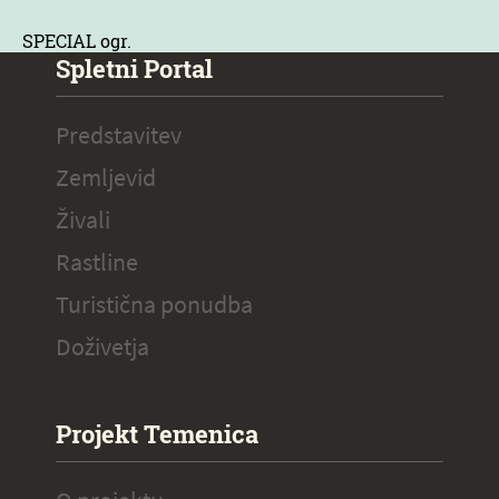
SPECIAL ogr.
Spletni Portal
Predstavitev
Zemljevid
Živali
Rastline
Turistična ponudba
Doživetja
Projekt Temenica