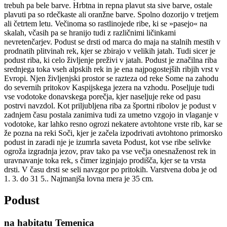
trebuh pa bele barve. Hrbtna in repna plavut sta sive barve, ostale
plavuti pa so rdečkaste ali oranžne barve. Spolno dozorijo v tretjem
ali četrtem letu. Večinoma so rastlinojede ribe, ki se »pasejo« na
skalah, včasih pa se hranijo tudi z različnimi ličinkami
nevretenčarjev. Podust se drsti od marca do maja na stalnih mestih v
prodnatih plitvinah rek, kjer se zbirajo v velikih jatah. Tudi sicer je
podust riba, ki celo življenje preživi v jatah. Podust je značilna riba
srednjega toka vseh alpskih rek in je ena najpogostejših ribjih vrst v
Evropi. Njen življenjski prostor se razteza od reke Some na zahodu
do severnih pritokov Kaspijskega jezera na vzhodu. Poseljuje tudi
vse vodotoke donavskega porečja, kjer naseljuje reke od pasu
postrvi navzdol. Kot priljubljena riba za športni ribolov je podust v
zadnjem času postala zanimiva tudi za umetno vzgojo in vlaganje v
vodotoke, kar lahko resno ogrozi nekatere avtohtone vrste rib, kar se
že pozna na reki Soči, kjer je začela izpodrivati avtohtono primorsko
podust in zaradi nje je izumrla saveta Podust, kot vse ribe selivke
ogroža izgradnja jezov, prav tako pa vse večja onesnaženost rek in
uravnavanje toka rek, s čimer izginjajo prodišča, kjer se ta vrsta
drsti. V času drsti se seli navzgor po pritokih. Varstvena doba je od
1. 3. do 31 5.. Najmanjša lovna mera je 35 cm.
Podust
na habitatu Temenica