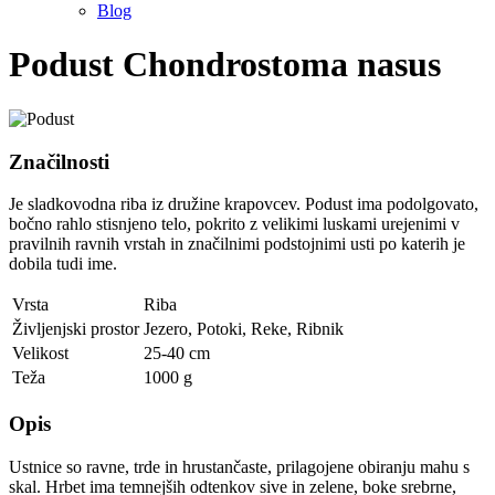
Blog
Podust
Chondrostoma nasus
Značilnosti
Je sladkovodna riba iz družine krapovcev. Podust ima podolgovato,
bočno rahlo stisnjeno telo, pokrito z velikimi luskami urejenimi v
pravilnih ravnih vrstah in značilnimi podstojnimi usti po katerih je
dobila tudi ime.
Vrsta
Riba
Življenjski prostor
Jezero
,
Potoki
,
Reke
,
Ribnik
Velikost
25-40 cm
Teža
1000 g
Opis
Ustnice so ravne, trde in hrustančaste, prilagojene obiranju mahu s
skal. Hrbet ima temnejših odtenkov sive in zelene, boke srebrne,