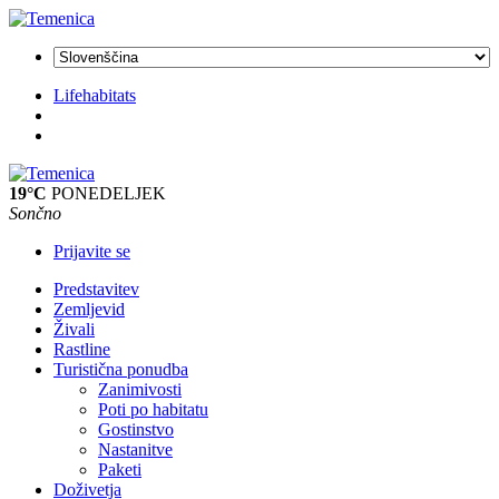
Lifehabitats
19°C
PONEDELJEK
Sončno
Prijavite se
Predstavitev
Zemljevid
Živali
Rastline
Turistična ponudba
Zanimivosti
Poti po habitatu
Gostinstvo
Nastanitve
Paketi
Doživetja