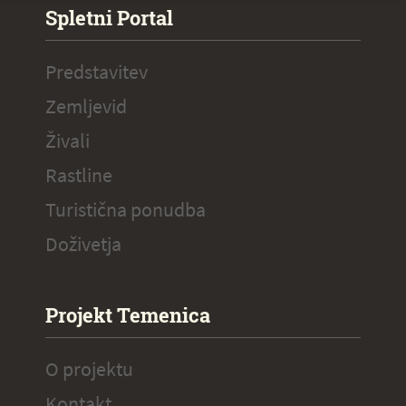
Spletni Portal
Predstavitev
Zemljevid
Živali
Rastline
Turistična ponudba
Doživetja
Projekt Temenica
O projektu
Kontakt