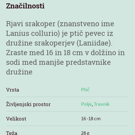
Značilnosti
Rjavi srakoper (znanstveno ime
Lanius collurio) je ptič pevec iz
družine srakoperjev (Laniidae).
Zraste med 16 in 18 cm v dolžino in
sodi med manjše predstavnike
družine
Vrsta
Ptič
Življenjski prostor
Polje
,
Travnik
Velikost
16 -18 cm
Teža
28 g