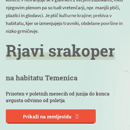
njegovim plenom pa so tudi vretenčarji, npr. manjši ptiči,
plazilci in glodavci. Je ptič kulturne krajine; prebiva v
habitatu, kjer se izmenjujejo travniki, obdelane površine in
nizko grmičevje.
Rjavi srakoper
na habitatu Temenica
Prisoten v poletnih mesecih od junija do konca
avgusta odvisno od poletja.
Prikaži na zemljevidu