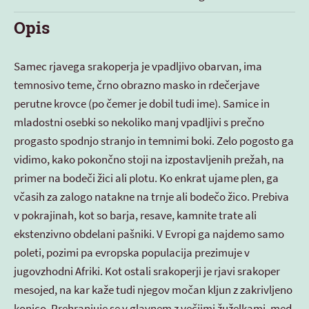
Opis
Samec rjavega srakoperja je vpadljivo obarvan, ima
temnosivo teme, črno obrazno masko in rdečerjave
perutne krovce (po čemer je dobil tudi ime). Samice in
mladostni osebki so nekoliko manj vpadljivi s prečno
progasto spodnjo stranjo in temnimi boki. Zelo pogosto ga
vidimo, kako pokončno stoji na izpostavljenih prežah, na
primer na bodeči žici ali plotu. Ko enkrat ujame plen, ga
včasih za zalogo natakne na trnje ali bodečo žico. Prebiva
v pokrajinah, kot so barja, resave, kamnite trate ali
ekstenzivno obdelani pašniki. V Evropi ga najdemo samo
poleti, pozimi pa evropska populacija prezimuje v
jugovzhodni Afriki. Kot ostali srakoperji je rjavi srakoper
mesojed, na kar kaže tudi njegov močan kljun z zakrivljeno
konico. Prehranjuje se v glavnem z večjimi žuželkami, med