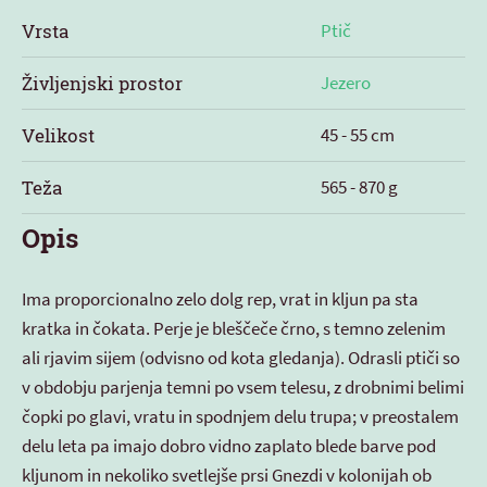
Vrsta
Ptič
Življenjski prostor
Jezero
Velikost
45 - 55 cm
Teža
565 - 870 g
Opis
Ima proporcionalno zelo dolg rep, vrat in kljun pa sta
kratka in čokata. Perje je bleščeče črno, s temno zelenim
ali rjavim sijem (odvisno od kota gledanja). Odrasli ptiči so
v obdobju parjenja temni po vsem telesu, z drobnimi belimi
čopki po glavi, vratu in spodnjem delu trupa; v preostalem
delu leta pa imajo dobro vidno zaplato blede barve pod
kljunom in nekoliko svetlejše prsi Gnezdi v kolonijah ob