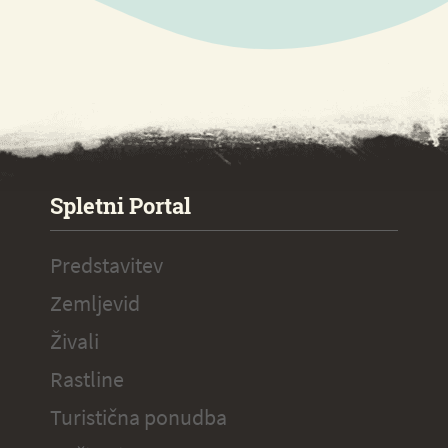
SPECIAL ogr.
Spletni Portal
Predstavitev
Zemljevid
Živali
Rastline
Turistična ponudba