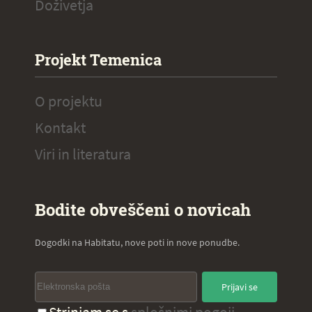
Doživetja
Projekt Temenica
O projektu
Kontakt
Viri in literatura
Bodite obveščeni o novicah
Dogodki na Habitatu, nove poti in nove ponudbe.
Prijavi se
Strinjam se s
splošnimi pogoji