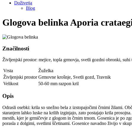
Doživetja
Blog
Glogova belinka
Aporia crataeg
Značilnosti
Življenjski prostor: mejice, topla grmovja, svetli gozdni obronki, suhi 
Vrsta
Žuželka
Življenjski prostor
Grmovne krošnje
,
Svetli gozd
,
Travnik
Velikost
50-60 mm razpon kril
Opis
Odrasli osebki: krila so snežno bela z izstopajočimi črnimi žilami. Obča
staranjem lahko luske na krilih izginjajo, zato postajajo krila prosojna
mestih, kjer je grmičevje z glogom in črnim trnom. Gosenica je po zgo
porasla z dolgimi, svetlimi ščetinami. Gosenice navadno živijo v skupi