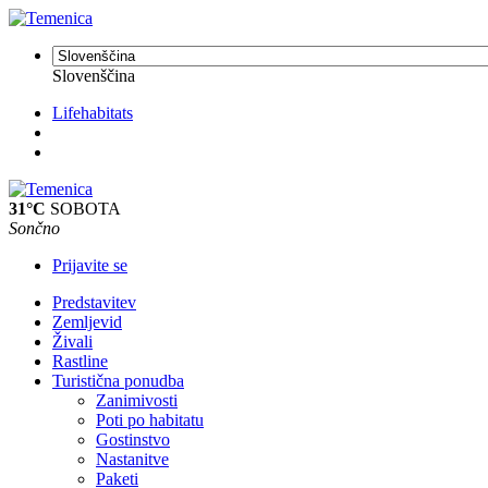
Slovenščina
Lifehabitats
31°C
SOBOTA
Sončno
Prijavite se
Predstavitev
Zemljevid
Živali
Rastline
Turistična ponudba
Zanimivosti
Poti po habitatu
Gostinstvo
Nastanitve
Paketi