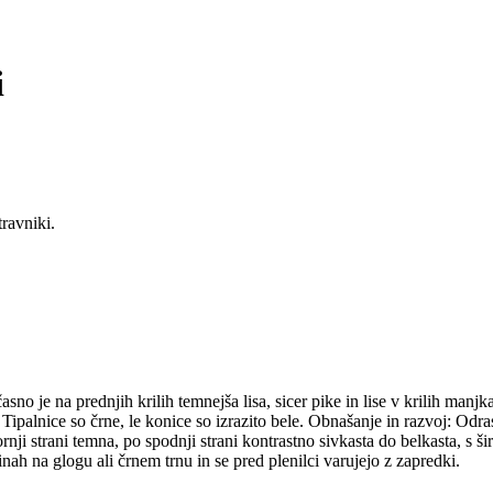
i
travniki.
sno je na prednjih krilih temnejša lisa, sicer pike in lise v krilih manj
. Tipalnice so črne, le konice so izrazito bele. Obnašanje in razvoj: Odra
rnji strani temna, po spodnji strani kontrastno sivkasta do belkasta, 
nah na glogu ali črnem trnu in se pred plenilci varujejo z zapredki.