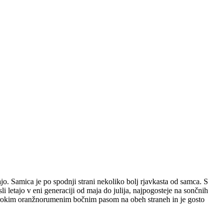
kajo. Samica je po spodnji strani nekoliko bolj rjavkasta od samca. S
sli letajo v eni generaciji od maja do julija, najpogosteje na sončnih
s širokim oranžnorumenim bočnim pasom na obeh straneh in je gosto