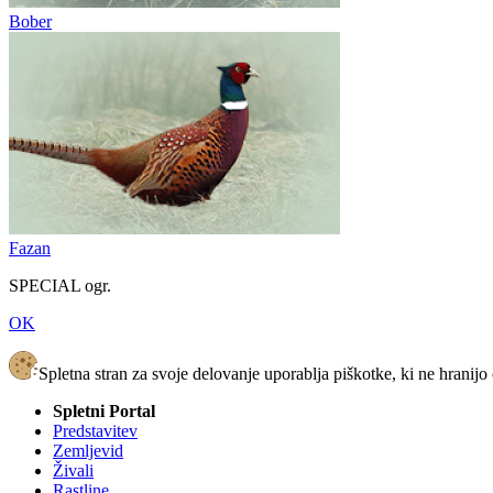
Bober
Fazan
SPECIAL ogr.
OK
Spletna stran za svoje delovanje uporablja piškotke, ki ne hranijo
Spletni Portal
Predstavitev
Zemljevid
Živali
Rastline