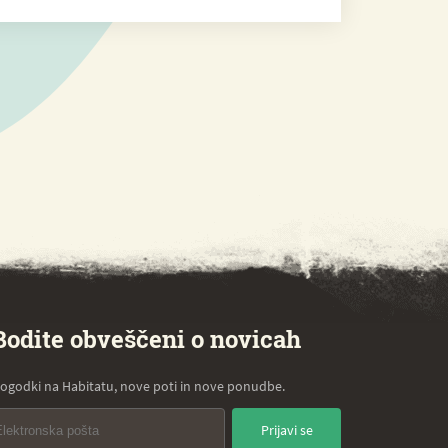
Bodite obveščeni o novicah
ogodki na Habitatu, nove poti in nove ponudbe.
Prijavi se