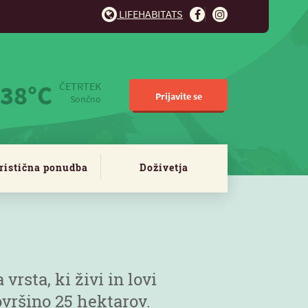
LIFEHABITATS
38°C
ČETRTEK
Prijavite se
Sončno
ristična ponudba
Doživetja
vrsta, ki živi in lovi
vršino 25 hektarov.