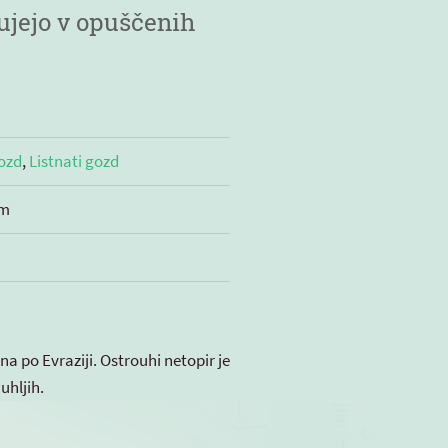
ujejo v opuščenih
gozd
,
Listnati gozd
cm
ena po Evraziji. Ostrouhi netopir je
uhljih.