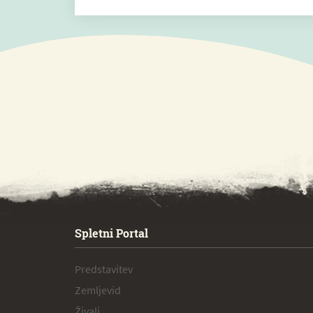
SPECIAL ogr.
Spletni Portal
Predstavitev
Zemljevid
Živali