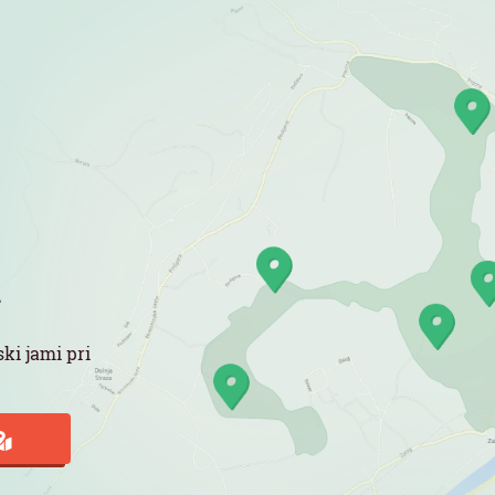
a
ki jami pri