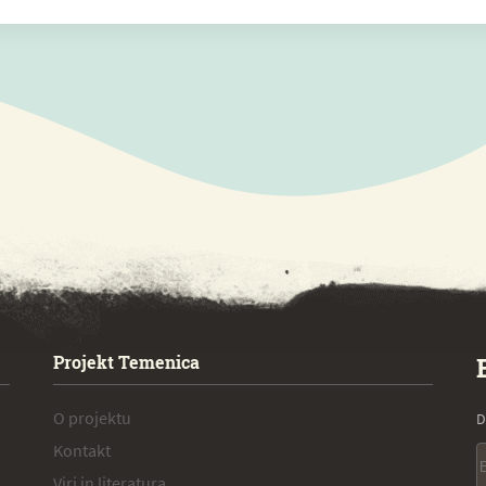
Projekt Temenica
O projektu
D
Kontakt
Viri in literatura