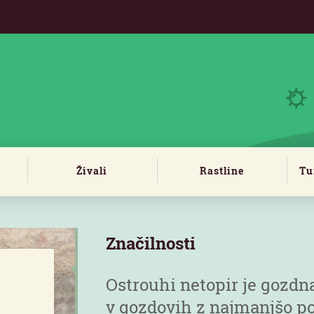
Živali
Rastline
Tu
Značilnosti
Ostrouhi netopir je gozdna 
v gozdovih z najmanjšo po