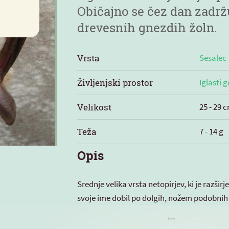
Običajno se čez dan zadrž
drevesnih gnezdih žoln.
Vrsta
Sesalec
Življenjski prostor
Iglasti 
Velikost
25 - 29 
Teža
7 - 14 g
Opis
Srednje velika vrsta netopirjev, ki je razširj
svoje ime dobil po dolgih, nožem podobnih 