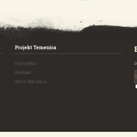
Projekt Temenica
O projektu
D
Kontakt
Viri in literatura