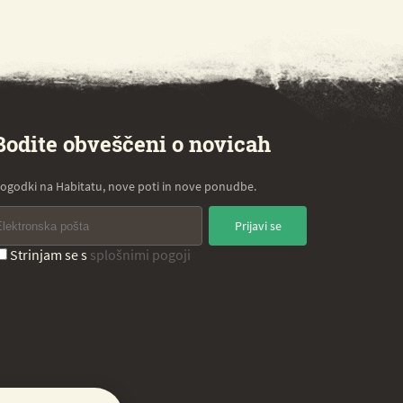
Bodite obveščeni o novicah
ogodki na Habitatu, nove poti in nove ponudbe.
Prijavi se
Strinjam se s
splošnimi pogoji