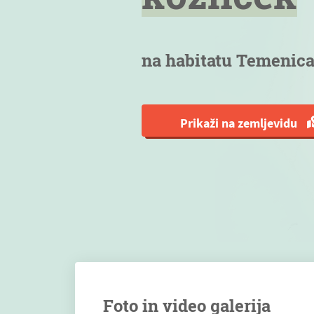
na habitatu Temenic
Prikaži na zemljevidu
Foto in video galerija