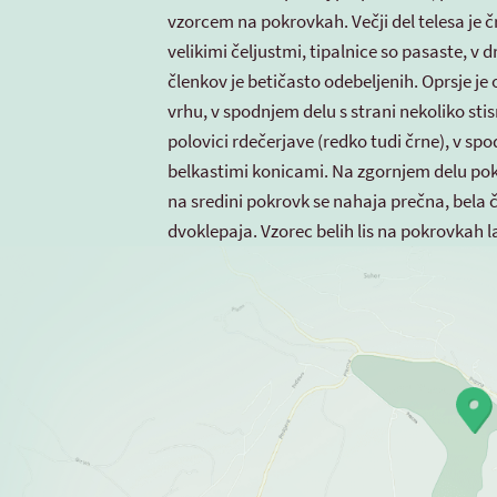
vzorcem na pokrovkah. Večji del telesa je č
velikimi čeljustmi, tipalnice so pasaste, v d
členkov je betičasto odebeljenih. Oprsje j
vrhu, v spodnjem delu s strani nekoliko sti
polovici rdečerjave (redko tudi črne), v sp
belkastimi konicami. Na zgornjem delu pokr
na sredini pokrovk se nahaja prečna, bela č
dvoklepaja. Vzorec belih lis na pokrovkah l