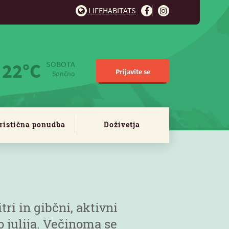
LIFEHABITATS
22°C
SOBOTA
Prijavite se
Sončno
ristična ponudba
Doživetja
tri in gibčni, aktivni
o julija. Večinoma se