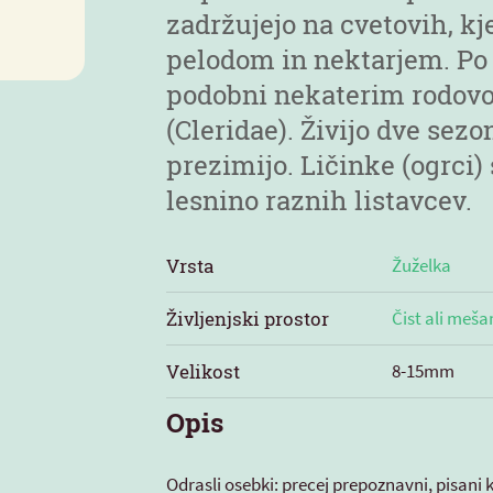
zadržujejo na cvetovih, kje
pelodom in nektarjem. Po 
podobni nekaterim rodov
(Cleridae). Živijo dve sez
prezimijo. Ličinke (ogrci)
lesnino raznih listavcev.
Vrsta
Žuželka
Življenjski prostor
Čist ali meša
Velikost
8-15mm
Opis
Odrasli osebki: precej prepoznavni, pisani k