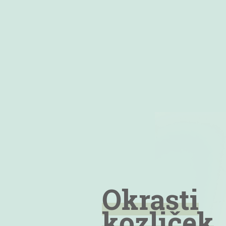
Okrasti
kozliček