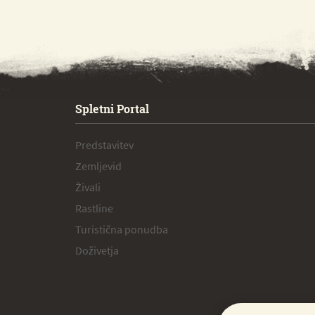
SPECIAL ogr.
Spletni Portal
Predstavitev
Zemljevid
Živali
Rastline
Turistična ponudba
Doživetja