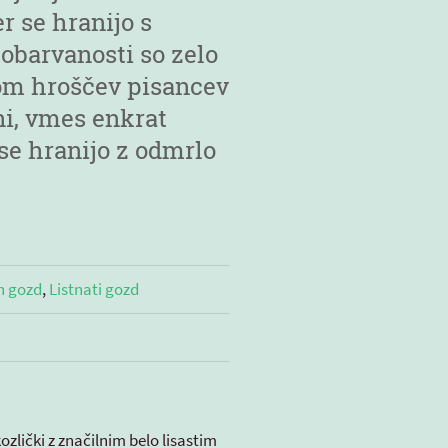
r se hranijo s
obarvanosti so zelo
om hroščev pisancev
oni, vmes enkrat
 se hranijo z odmrlo
n gozd
,
Listnati gozd
ozlički z značilnim belo lisastim