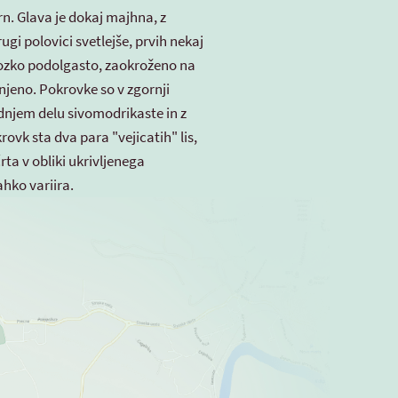
rn. Glava je dokaj majhna, z
rugi polovici svetlejše, prvih nekaj
e ozko podolgasto, zaokroženo na
snjeno. Pokrovke so v zgornji
odnjem delu sivomodrikaste in z
ovk sta dva para "vejicatih" lis,
rta v obliki ukrivljenega
ahko variira.