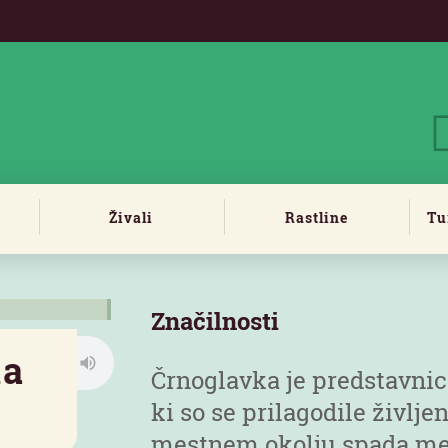
Živali
Rastline
Tu
Značilnosti
ka
Črnoglavka je predstavnica
ki so se prilagodile življe
mestnem okolju spada med