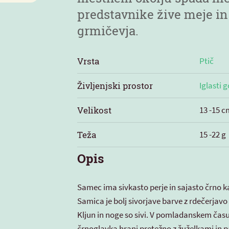
predstavnike žive meje i
grmičevja.
Vrsta
Ptič
Življenjski prostor
Iglasti 
Velikost
13 -15 c
Teža
15 -22 g
Opis
Samec ima sivkasto perje in sajasto črno ka
Samica je bolj sivorjave barve z rdečerjavo
Kljun in noge so sivi. V pomladanskem času 
črnoglavka hrani pretežno z žuželkami in pa