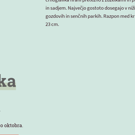
in sadjem. Največjo gostoto dosegajo v niž
gozdovih in senčnih parkih. Razpon med kril
23 cm.
ka
a
o oktobra.