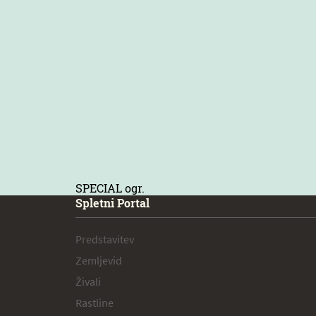
SPECIAL ogr.
Spletni Portal
Predstavitev
Zemljevid
Živali
Rastline