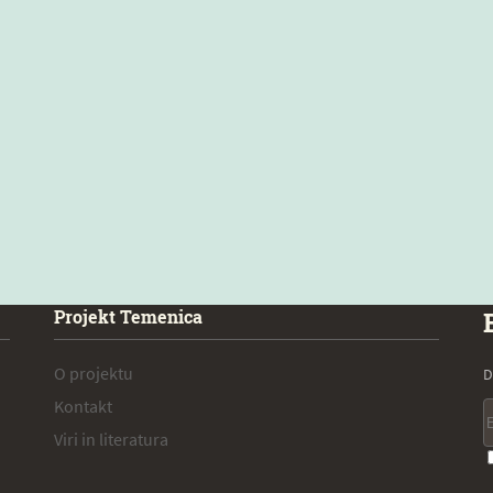
Projekt Temenica
O projektu
D
Kontakt
Viri in literatura