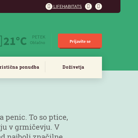
LIFEHABITATS
21°C
PETEK
Prijavite se
Oblačno
ristična ponudba
Doživetja
 penic. To so ptice,
nju v grmičevju. V
 najbolj značilne