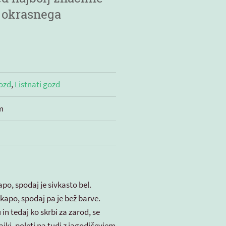
n okrasnega
gozd
,
Listnati gozd
m
po, spodaj je sivkasto bel.
 kapo, spodaj pa je bež barve.
in tedaj ko skrbi za zarod, se
jki, poleti pa tudi z jagodičevjem