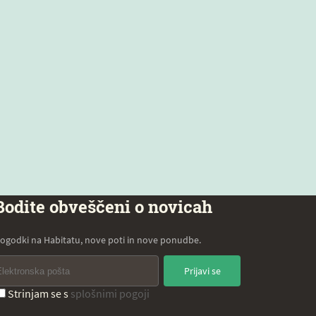
Bodite obveščeni o novicah
ogodki na Habitatu, nove poti in nove ponudbe.
Prijavi se
Strinjam se s
splošnimi pogoji