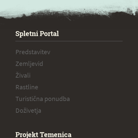
SPECIAL ogr.
Spletni Portal
Predstavitev
Zemljevid
Živali
Rastline
Turistična ponudba
Doživetja
Projekt Temenica