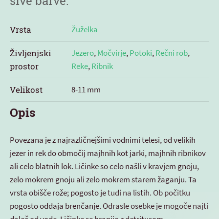
sive barve.
Vrsta
Žuželka
Življenjski
Jezero
,
Močvirje
,
Potoki
,
Rečni rob
,
prostor
Reke
,
Ribnik
Velikost
8-11 mm
Opis
Povezana je z najrazličnejšimi vodnimi telesi, od velikih
jezer in rek do območij majhnih kot jarki, majhnih ribnikov
ali celo blatnih lok. Ličinke so celo našli v kravjem gnoju,
zelo mokrem gnoju ali zelo mokrem starem žaganju. Ta
vrsta obišče rože; pogosto je tudi na listih. Ob počitku
pogosto oddaja brenčanje. Odrasle osebke je mogoče najti