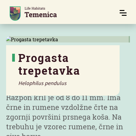
Progasta
trepetavka
Značilnosti
Helophilus pendulus
Razpon kril je od 8 do 11 mm. Ima
črne in rumene vzdolžne črte na
zgornji površini prsnega koša. Na
trebuhu je vzorec rumene, črne in