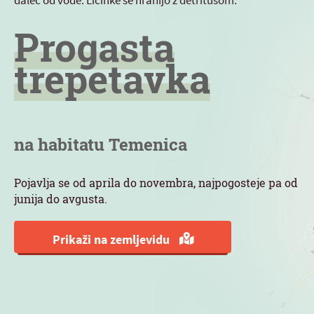
daleč od vode. Ličinke se hranijo z detritusom.
Progasta
trepetavka
na habitatu Temenica
Pojavlja se od aprila do novembra, najpogosteje pa od
junija do avgusta.
Prikaži na zemljevidu