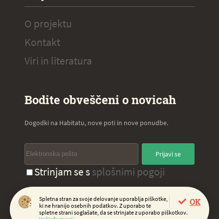
O projektu
Kontakt
Viri in literatura
Bodite obveščeni o novicah
Dogodki na Habitatu, nove poti in nove ponudbe.
Prijavi se
Strinjam se s
splošnimi pogoji
Spletna stran za svoje delovanje uporablja piškotke,
OK
ki ne hranijo osebnih podatkov. Z uporabo te
Copyright 2020, Virc d.o.o.
spletne strani soglašate, da se strinjate z uporabo piškotkov.