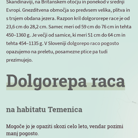
Skandinaviji, na Britanskem otočju in ponekod v srednji
Evropi. Gnezditvena območja so predvsem velika, plitva in
s trsjem obdana jezera. Razpon kril dolgororepe race je od
23,6 cm do 28,2 cm. Samec meri od 59 cm do 76 cm in tehta
450–1360 g. Je večji od samice, ki meri 51 cm do 64 cm in
tehta 454–1135 g. V Sloveniji dolgorepo raco pogosto
opazujemo na preletu, posamezne ptice pa tudi
prezimujejo.
Dolgorepa raca
na habitatu Temenica
Mogoče jo je opaziti skozi celo leto, vendar pozimi
manj pogosto.