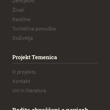
Zemljevid
Živali
Rastline
Turistična ponudba
Doživetja
Projekt Temenica
O projektu
Kontakt
Viri in literatura