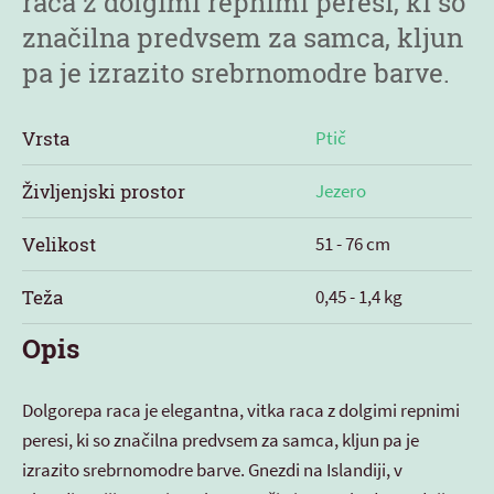
raca z dolgimi repnimi peresi, ki so
značilna predvsem za samca, kljun
pa je izrazito srebrnomodre barve.
Vrsta
Ptič
Življenjski prostor
Jezero
Velikost
51 - 76 cm
Teža
0,45 - 1,4 kg
Opis
Dolgorepa raca je elegantna, vitka raca z dolgimi repnimi
peresi, ki so značilna predvsem za samca, kljun pa je
izrazito srebrnomodre barve. Gnezdi na Islandiji, v