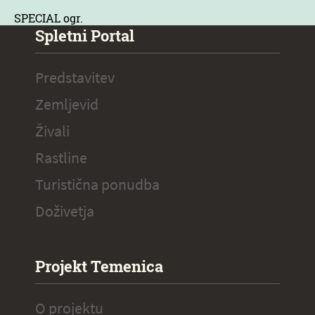
SPECIAL ogr.
Spletni Portal
Predstavitev
Zemljevid
Živali
Rastline
Turistična ponudba
Doživetja
Projekt Temenica
O projektu