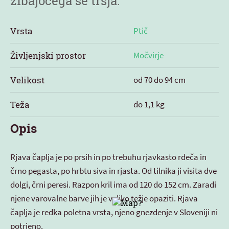
zibajočega se trsja.
Vrsta
Ptič
Življenjski prostor
Močvirje
Velikost
od 70 do 94 cm
Teža
do 1,1 kg
Opis
Rjava čaplja je po prsih in po trebuhu rjavkasto rdeča in
črno pegasta, po hrbtu siva in rjasta. Od tilnika ji visita dve
dolgi, črni peresi. Razpon kril ima od 120 do 152 cm. Zaradi
njene varovalne barve jih je veliko težje opaziti. Rjava
čaplja je redka poletna vrsta, njeno gnezdenje v Sloveniji ni
potrjeno.