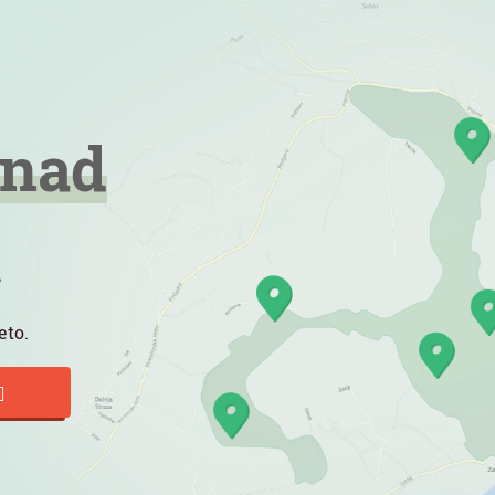
rnad
a
eto.