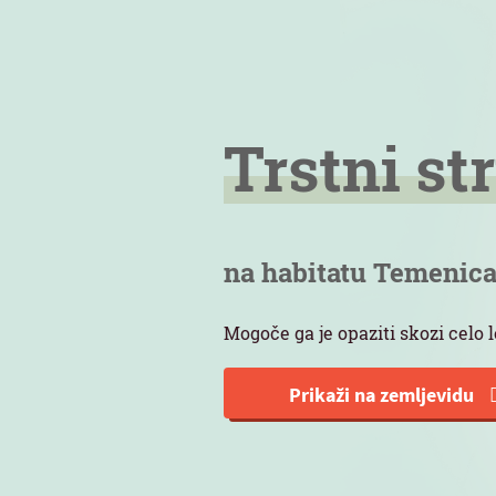
Trstni st
na habitatu Temenic
Mogoče ga je opaziti skozi celo l
Prikaži na zemljevidu