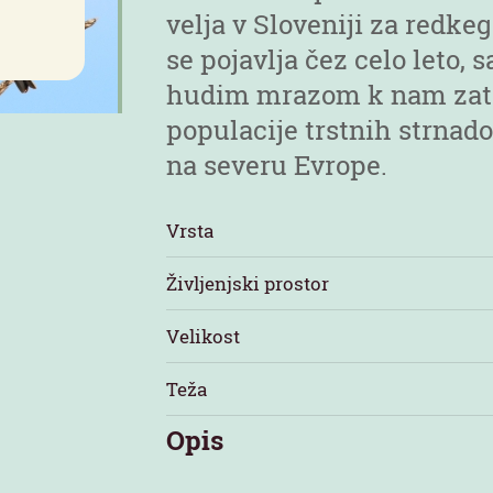
velja v Sloveniji za redke
se pojavlja čez celo leto, 
hudim mrazom k nam zate
populacije trstnih strnado
na severu Evrope.
Vrsta
Življenjski prostor
Velikost
Teža
Opis