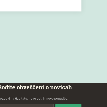
Bodite obveščeni o novicah
ogodki na Habitatu, nove poti in nove ponudbe.