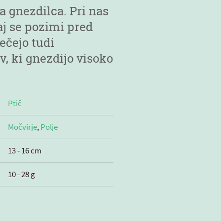
ga gnezdilca. Pri nas
saj se pozimi pred
čejo tudi
v, ki gnezdijo visoko
Ptič
Močvirje
,
Polje
13 - 16 cm
10 - 28 g