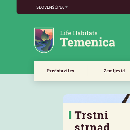
SLOVENŠČINA
Predstavitev
Zemljevid
Trstni
strnad