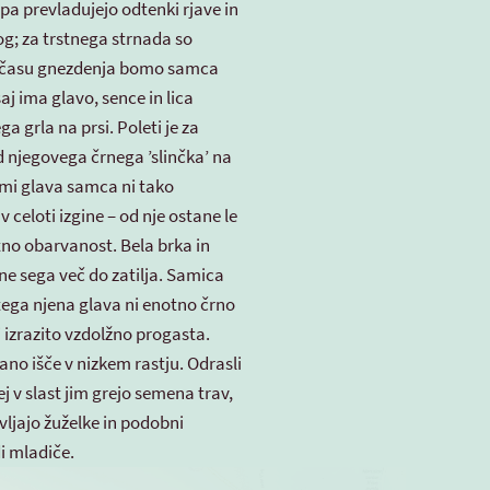
a prevladujejo odtenki rjave in
g; za trstnega strnada so
 V času gnezdenja bomo samca
saj ima glavo, sence in lica
a grla na prsi. Poleti je za
d njegovega črnega ’slinčka’ na
ozimi glava samca ni tako
 celoti izgine – od nje ostane le
tno obarvanost. Bela brka in
ne sega več do zatilja. Samica
 tega njena glava ni enotno črno
j izrazito vzdolžno progasta.
hrano išče v nizkem rastju. Odrasli
j v slast jim grejo semena trav,
vljajo žuželke in podobni
di mladiče.