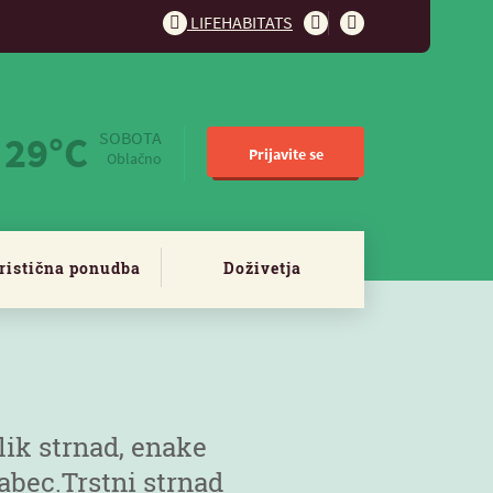
LIFEHABITATS
29°C
SOBOTA
Prijavite se
Oblačno
ristična ponudba
Doživetja
elik strnad, enake
rabec.Trstni strnad