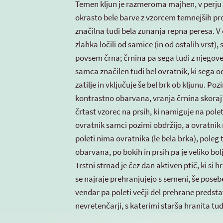
Temen kljun je razmeroma majhen, v perju p
okrasto bele barve z vzorcem temnejših pro
značilna tudi bela zunanja repna peresa.
zlahka ločili od samice (in od ostalih vrst), 
povsem črna; črnina pa sega tudi z njegoveg
samca značilen tudi bel ovratnik, ki sega o
zatilje in vključuje še bel brk ob kljunu. P
kontrastno obarvana, vranja črnina skoraj v
črtast vzorec na prsih, ki namiguje na pole
ovratnik samci pozimi obdržijo, a ovratnik 
poleti nima ovratnika (le bela brka), poleg
obarvana, po bokih in prsih pa je veliko bol
Trstni strnad je čez dan aktiven ptič, ki si 
se najraje prehranjujejo s semeni, še posebe
vendar pa poleti večji del prehrane predsta
nevretenčarji, s katerimi starša hranita tu