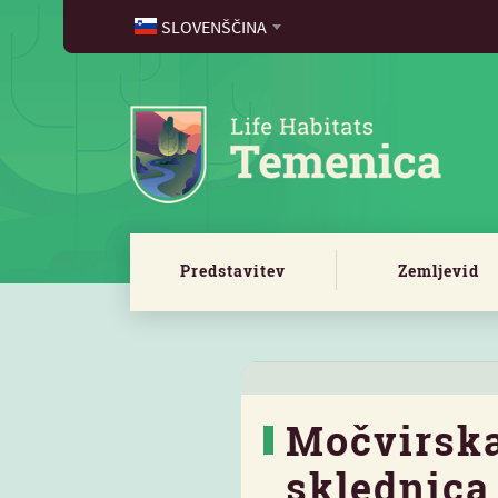
SLOVENŠČINA
Predstavitev
Zemljevid
Močvirsk
sklednica