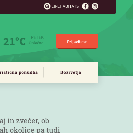
LIFEHABITATS
21°C
PETEK
Prijavite se
Oblačno
ristična ponudba
Doživetja
j in zvečer, ob
ah okolice pa tudi