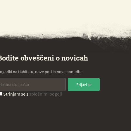
Bodite obveščeni o novicah
ogodki na Habitatu, nove poti in nove ponudbe.
Prijavi se
Strinjam se s
splošnimi pogoji