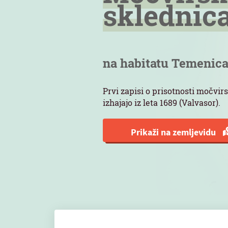
sklednic
na habitatu Temenic
Prvi zapisi o prisotnosti močvi
izhajajo iz leta 1689 (Valvasor).
Prikaži na zemljevidu