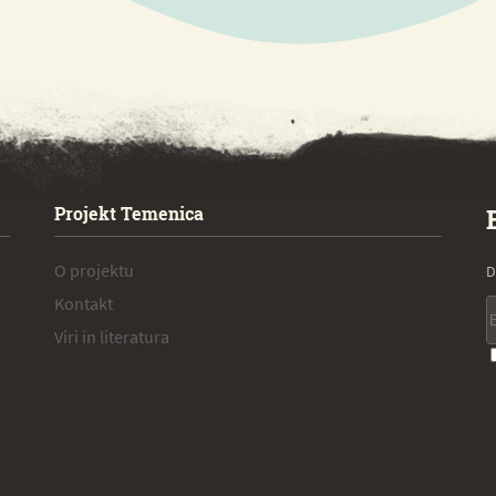
Projekt Temenica
O projektu
D
Kontakt
Viri in literatura