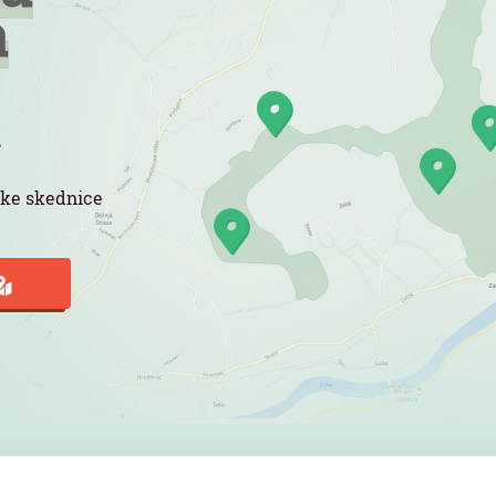
a
a
rske skednice