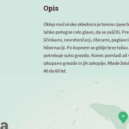
Opis
Oklep močvirske sklednice je temno rjave 
lahko potegne celo glavo, da se zaščiti. Pr
ličinkami, nevretenčarji, ribicami, paglavc
hibernaciji. Po kopnem se giblje brez težav.
potrebuje suho gnezdo. Konec pomladi ali v
izkopano gnezdo in jih zakoplje. Mlade želvi
40 do 60 let.
a