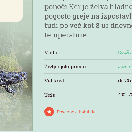
ponoči.Ker je želva hladno
pogosto greje na izpostav
tudi po več kot 8 ur dnevn
temperature.
Vrsta
Dvoži
Življenjski prostor
Jezero
Velikost
do 20 
Teža
400 - 
Posebnost habitata