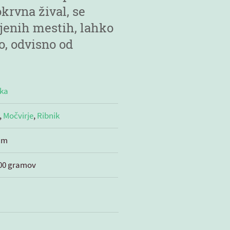
krvna žival, se
ljenih mestih, lahko
o, odvisno od
vka
,
Močvirje
,
Ribnik
cm
700 gramov