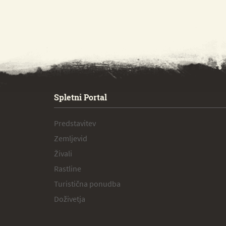
SPECIAL ogr.
Spletni Portal
Predstavitev
Zemljevid
Živali
Rastline
Turistična ponudba
Doživetja