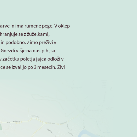
barve in ima rumene pege. V oklep
ehranjuje se z žuželkami,
i in podobno. Zimo preživi v
 Gnezdi višje na nasipih, saj
 začetku poletja jajca odloži v
ce se izvalijo po 3 mesecih. Živi