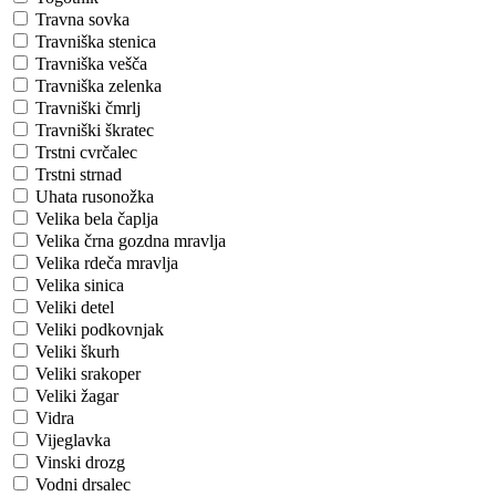
Travna sovka
Travniška stenica
Travniška vešča
Travniška zelenka
Travniški čmrlj
Travniški škratec
Trstni cvrčalec
Trstni strnad
Uhata rusonožka
Velika bela čaplja
Velika črna gozdna mravlja
Velika rdeča mravlja
Velika sinica
Veliki detel
Veliki podkovnjak
Veliki škurh
Veliki srakoper
Veliki žagar
Vidra
Vijeglavka
Vinski drozg
Vodni drsalec