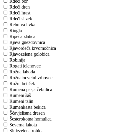
Rdeči bor
Rdeči dren
Rdeči hrast
Rdeči slizek
Rebrava livka
Ringlo
Ripeča zlatica
Rjava gnezdovnica
Rjavordeča krvomočnica
Rjavozelena golobica
Robinija
Rogati jelenovec
Rožna laboda
Rožnatocvetni vrbovec
Rožni betiček
Rumena pasja čebulica
Rumeni šaš
Rumeni talin
Rumenkasta bekica
Ščavjelistna dresen
Šesterokotna homulica
Severna lakota
Sinjezelena robida