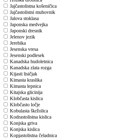
Jajčastolistna košeničica
Jajčastolistni muhovnik
Jalova stoklasa
Japonska medvejka
Japonski dresnik
Jelenov jezik
Jerebika
Jesenska vresa
Jesenski podlesek
Kanadska hudoletnica
Kanadska zlata rozga
Kijasti lisičjak
Kimasta kraslika
Kimasta lepnica
Kitajska glicinija
Klobčasta kislica
Klobčasto ločje
Kobulasta škržolica
Kodrastolistna kislica
Konjska griva
Konjska kislica
Kopjastolistna čeladnica