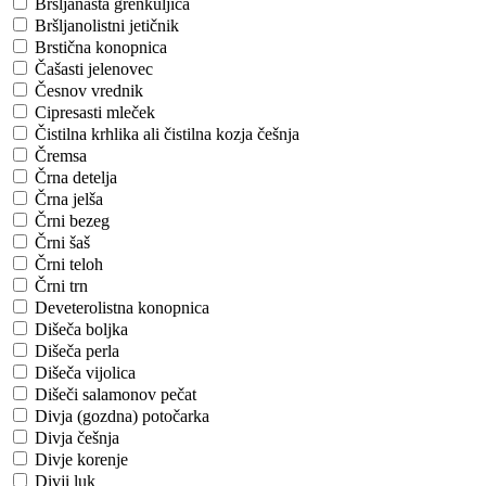
Bršljanasta grenkuljica
Bršljanolistni jetičnik
Brstična konopnica
Čašasti jelenovec
Česnov vrednik
Cipresasti mleček
Čistilna krhlika ali čistilna kozja češnja
Čremsa
Črna detelja
Črna jelša
Črni bezeg
Črni šaš
Črni teloh
Črni trn
Deveterolistna konopnica
Dišeča boljka
Dišeča perla
Dišeča vijolica
Dišeči salamonov pečat
Divja (gozdna) potočarka
Divja češnja
Divje korenje
Divji luk