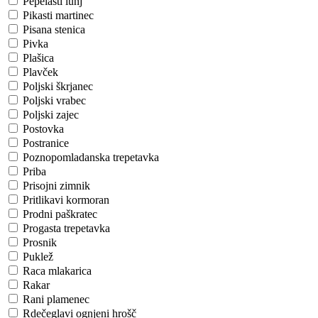
Pepelasti lunj
Pikasti martinec
Pisana stenica
Pivka
Plašica
Plavček
Poljski škrjanec
Poljski vrabec
Poljski zajec
Postovka
Postranice
Poznopomladanska trepetavka
Priba
Prisojni zimnik
Pritlikavi kormoran
Prodni paškratec
Progasta trepetavka
Prosnik
Puklež
Raca mlakarica
Rakar
Rani plamenec
Rdečeglavi ognjeni hrošč