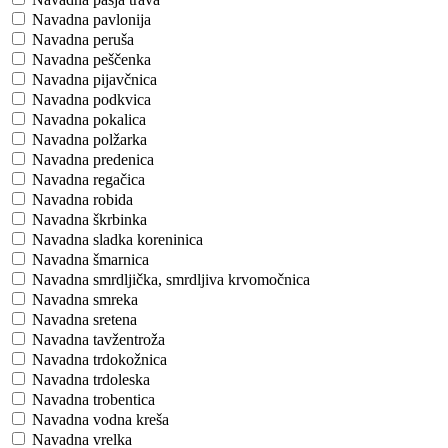
Navadna pavlonija
Navadna peruša
Navadna peščenka
Navadna pijavčnica
Navadna podkvica
Navadna pokalica
Navadna polžarka
Navadna predenica
Navadna regačica
Navadna robida
Navadna škrbinka
Navadna sladka koreninica
Navadna šmarnica
Navadna smrdljička, smrdljiva krvomočnica
Navadna smreka
Navadna sretena
Navadna tavžentroža
Navadna trdokožnica
Navadna trdoleska
Navadna trobentica
Navadna vodna kreša
Navadna vrelka