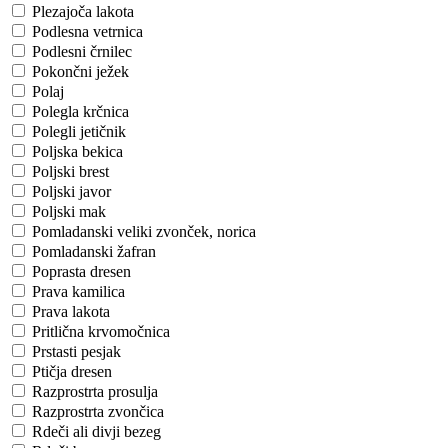
Plezajoča lakota
Podlesna vetrnica
Podlesni črnilec
Pokončni ježek
Polaj
Polegla krčnica
Polegli jetičnik
Poljska bekica
Poljski brest
Poljski javor
Poljski mak
Pomladanski veliki zvonček, norica
Pomladanski žafran
Poprasta dresen
Prava kamilica
Prava lakota
Pritlična krvomočnica
Prstasti pesjak
Ptičja dresen
Razprostrta prosulja
Razprostrta zvončica
Rdeči ali divji bezeg