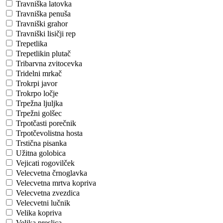
Travniška latovka
Travniška penuša
Travniški grahor
Travniški lisičji rep
Trepetlika
Trepetlikin plutač
Tribarvna zvitocevka
Tridelni mrkač
Trokrpi javor
Trokrpo ločje
Trpežna ljuljka
Trpežni golšec
Trpotčasti porečnik
Trpotčevolistna hosta
Trstična pisanka
Užitna golobica
Vejicati rogovilček
Velecvetna črnoglavka
Velecvetna mrtva kopriva
Velecvetna zvezdica
Velecvetni lučnik
Velika kopriva
Velika preslica