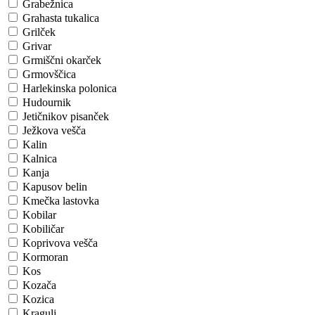
Grabežnica
Grahasta tukalica
Grilček
Grivar
Grmiščni okarček
Grmovščica
Harlekinska polonica
Hudournik
Jetičnikov pisanček
Ježkova vešča
Kalin
Kalnica
Kanja
Kapusov belin
Kmečka lastovka
Kobilar
Kobiličar
Koprivova vešča
Kormoran
Kos
Kozača
Kozica
Kragulj