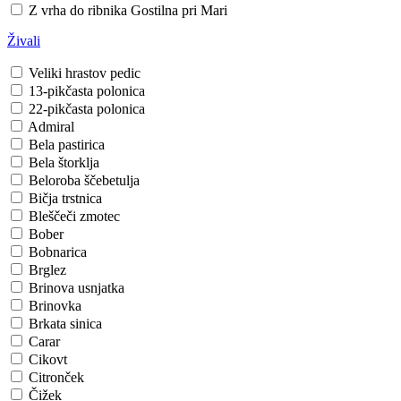
Z vrha do ribnika
Gostilna pri Mari
Živali
Veliki hrastov pedic
13-pikčasta polonica
22-pikčasta polonica
Admiral
Bela pastirica
Bela štorklja
Beloroba ščebetulja
Bičja trstnica
Bleščeči zmotec
Bober
Bobnarica
Brglez
Brinova usnjatka
Brinovka
Brkata sinica
Carar
Cikovt
Citronček
Čižek