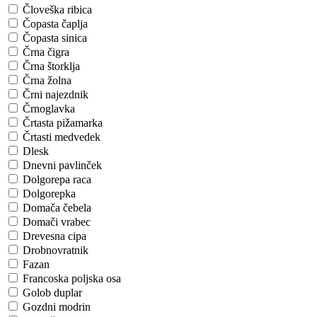
Človeška ribica
Čopasta čaplja
Čopasta sinica
Črna čigra
Črna štorklja
Črna žolna
Črni najezdnik
Črnoglavka
Črtasta pižamarka
Črtasti medvedek
Dlesk
Dnevni pavlinček
Dolgorepa raca
Dolgorepka
Domača čebela
Domači vrabec
Drevesna cipa
Drobnovratnik
Fazan
Francoska poljska osa
Golob duplar
Gozdni modrin