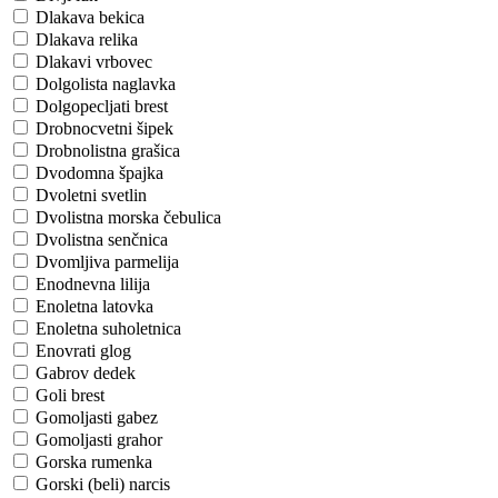
Dlakava bekica
Dlakava relika
Dlakavi vrbovec
Dolgolista naglavka
Dolgopecljati brest
Drobnocvetni šipek
Drobnolistna grašica
Dvodomna špajka
Dvoletni svetlin
Dvolistna morska čebulica
Dvolistna senčnica
Dvomljiva parmelija
Enodnevna lilija
Enoletna latovka
Enoletna suholetnica
Enovrati glog
Gabrov dedek
Goli brest
Gomoljasti gabez
Gomoljasti grahor
Gorska rumenka
Gorski (beli) narcis