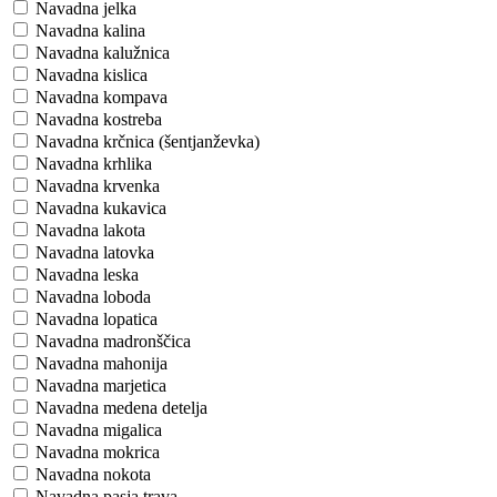
Navadna jelka
Navadna kalina
Navadna kalužnica
Navadna kislica
Navadna kompava
Navadna kostreba
Navadna krčnica (šentjanževka)
Navadna krhlika
Navadna krvenka
Navadna kukavica
Navadna lakota
Navadna latovka
Navadna leska
Navadna loboda
Navadna lopatica
Navadna madronščica
Navadna mahonija
Navadna marjetica
Navadna medena detelja
Navadna migalica
Navadna mokrica
Navadna nokota
Navadna pasja trava