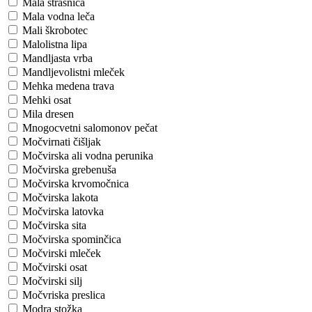
Mala strašnica
Mala vodna leča
Mali škrobotec
Malolistna lipa
Mandljasta vrba
Mandljevolistni mleček
Mehka medena trava
Mehki osat
Mila dresen
Mnogocvetni salomonov pečat
Močvirnati čišljak
Močvirska ali vodna perunika
Močvirska grebenuša
Močvirska krvomočnica
Močvirska lakota
Močvirska latovka
Močvirska sita
Močvirska spominčica
Močvirski mleček
Močvirski osat
Močvirski silj
Močvriska preslica
Modra stožka