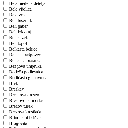
Bela medena detelja
Bela vijolica
Bela vrba
Beli bisernik
Beli gaber
Beli lokvanj
Beli slizek
Beli topol
Belkasta bekica
Belkasti rašpovec
Betičasta prašnica
Bezgova uhljevka
Bodeča podlesnica
Bodičasta glistovnica
Brek
Breskev
Breskova dresen
Brestovolistni oslad
Brezov turek
Brezova kresilača
Brinolistni lisičjak
Brogovita