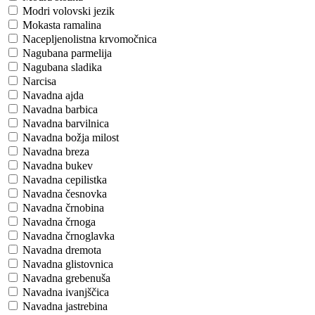
Modri volovski jezik
Mokasta ramalina
Nacepljenolistna krvomočnica
Nagubana parmelija
Nagubana sladika
Narcisa
Navadna ajda
Navadna barbica
Navadna barvilnica
Navadna božja milost
Navadna breza
Navadna bukev
Navadna cepilistka
Navadna česnovka
Navadna črnobina
Navadna črnoga
Navadna črnoglavka
Navadna dremota
Navadna glistovnica
Navadna grebenuša
Navadna ivanjščica
Navadna jastrebina