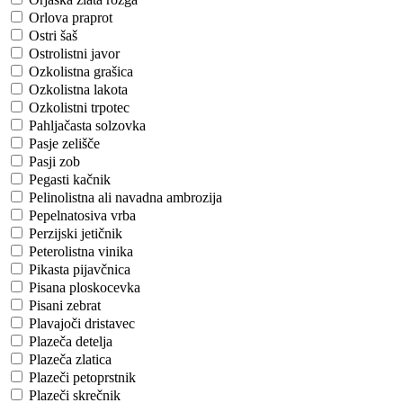
Orlova praprot
Ostri šaš
Ostrolistni javor
Ozkolistna grašica
Ozkolistna lakota
Ozkolistni trpotec
Pahljačasta solzovka
Pasje zelišče
Pasji zob
Pegasti kačnik
Pelinolistna ali navadna ambrozija
Pepelnatosiva vrba
Perzijski jetičnik
Peterolistna vinika
Pikasta pijavčnica
Pisana ploskocevka
Pisani zebrat
Plavajoči dristavec
Plazeča detelja
Plazeča zlatica
Plazeči petoprstnik
Plazeči skrečnik