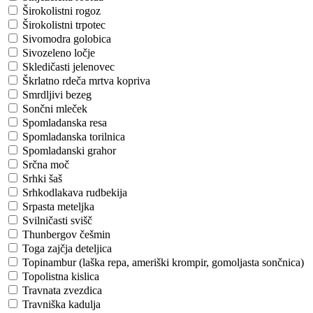
Širokolistni rogoz
Širokolistni trpotec
Sivomodra golobica
Sivozeleno ločje
Skledičasti jelenovec
Škrlatno rdeča mrtva kopriva
Smrdljivi bezeg
Sončni mleček
Spomladanska resa
Spomladanska torilnica
Spomladanski grahor
Srčna moč
Srhki šaš
Srhkodlakava rudbekija
Srpasta meteljka
Svilničasti svišč
Thunbergov češmin
Toga zajčja deteljica
Topinambur (laška repa, ameriški krompir, gomoljasta sončnica)
Topolistna kislica
Travnata zvezdica
Travniška kadulja