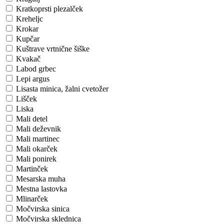
Kratkoprsti plezalček
Kreheljc
Krokar
Kupčar
Kuštrave vrtnične šiške
Kvakač
Labod grbec
Lepi argus
Lisasta minica, žalni cvetožer
Lišček
Liska
Mali detel
Mali deževnik
Mali martinec
Mali okarček
Mali ponirek
Martinček
Mesarska muha
Mestna lastovka
Mlinarček
Močvirska sinica
Močvirska sklednica