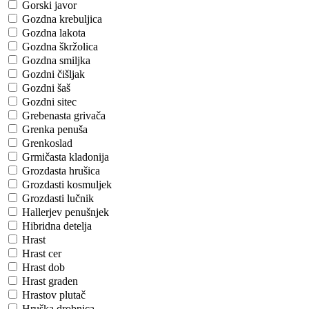
Gorski javor
Gozdna krebuljica
Gozdna lakota
Gozdna škržolica
Gozdna smiljka
Gozdni čišljak
Gozdni šaš
Gozdni sitec
Grebenasta grivača
Grenka penuša
Grenkoslad
Grmičasta kladonija
Grozdasta hrušica
Grozdasti kosmuljek
Grozdasti lučnik
Hallerjev penušnjek
Hibridna detelja
Hrast
Hrast cer
Hrast dob
Hrast graden
Hrastov plutač
Hruška drobnica