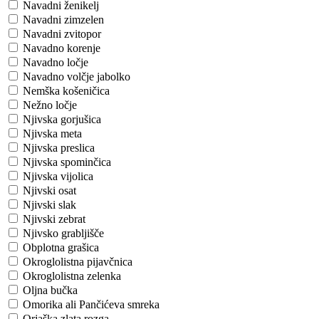
Navadni ženikelj
Navadni zimzelen
Navadni zvitopor
Navadno korenje
Navadno ločje
Navadno volčje jabolko
Nemška košeničica
Nežno ločje
Njivska gorjušica
Njivska meta
Njivska preslica
Njivska spominčica
Njivska vijolica
Njivski osat
Njivski slak
Njivski zebrat
Njivsko grabljišče
Obplotna grašica
Okroglolistna pijavčnica
Okroglolistna zelenka
Oljna bučka
Omorika ali Pančićeva smreka
Orjaška zlata rozga