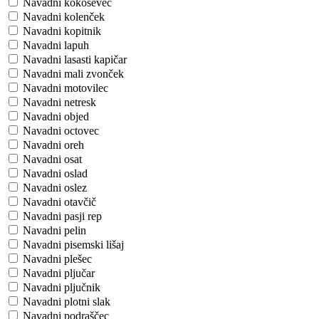
Navadni kokoševec
Navadni kolenček
Navadni kopitnik
Navadni lapuh
Navadni lasasti kapičar
Navadni mali zvonček
Navadni motovilec
Navadni netresk
Navadni objed
Navadni octovec
Navadni oreh
Navadni osat
Navadni oslad
Navadni oslez
Navadni otavčič
Navadni pasji rep
Navadni pelin
Navadni pisemski lišaj
Navadni plešec
Navadni pljučar
Navadni pljučnik
Navadni plotni slak
Navadni podraščec