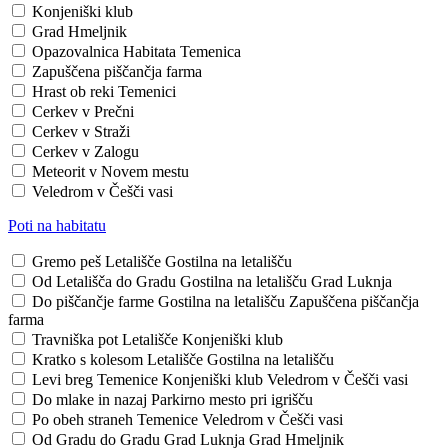
Konjeniški klub
Grad Hmeljnik
Opazovalnica Habitata Temenica
Zapuščena piščančja farma
Hrast ob reki Temenici
Cerkev v Prečni
Cerkev v Straži
Cerkev v Zalogu
Meteorit v Novem mestu
Veledrom v Češči vasi
Poti na habitatu
Gremo peš
Letališče
Gostilna na letališču
Od Letališča do Gradu
Gostilna na letališču
Grad Luknja
Do piščančje farme
Gostilna na letališču
Zapuščena piščančja
farma
Travniška pot
Letališče
Konjeniški klub
Kratko s kolesom
Letališče
Gostilna na letališču
Levi breg Temenice
Konjeniški klub
Veledrom v Češči vasi
Do mlake in nazaj
Parkirno mesto pri igrišču
Po obeh straneh Temenice
Veledrom v Češči vasi
Od Gradu do Gradu
Grad Luknja
Grad Hmeljnik