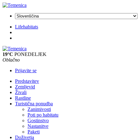
Lifehabitats
19°C
PONEDELJEK
Oblačno
Prijavite se
Predstavitev
Zemljevid
Živali
Rastline
Turistična ponudba
Zanimivosti
Poti po habitatu
Gostinstvo
Nastanitve
Paketi
Doživetja