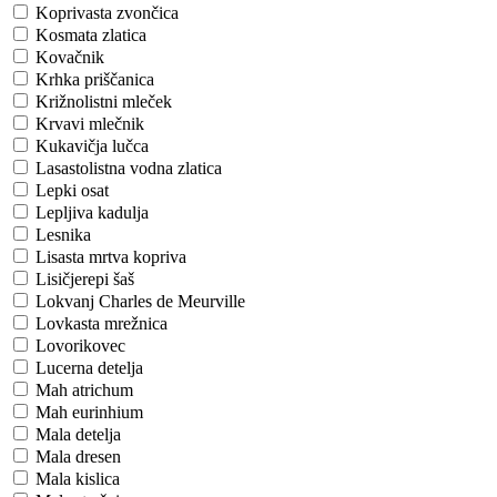
Koprivasta zvončica
Kosmata zlatica
Kovačnik
Krhka priščanica
Križnolistni mleček
Krvavi mlečnik
Kukavičja lučca
Lasastolistna vodna zlatica
Lepki osat
Lepljiva kadulja
Lesnika
Lisasta mrtva kopriva
Lisičjerepi šaš
Lokvanj Charles de Meurville
Lovkasta mrežnica
Lovorikovec
Lucerna detelja
Mah atrichum
Mah eurinhium
Mala detelja
Mala dresen
Mala kislica