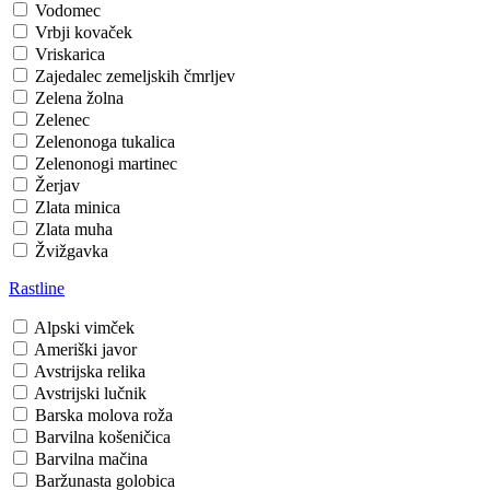
Vodomec
Vrbji kovaček
Vriskarica
Zajedalec zemeljskih čmrljev
Zelena žolna
Zelenec
Zelenonoga tukalica
Zelenonogi martinec
Žerjav
Zlata minica
Zlata muha
Žvižgavka
Rastline
Alpski vimček
Ameriški javor
Avstrijska relika
Avstrijski lučnik
Barska molova roža
Barvilna košeničica
Barvilna mačina
Baržunasta golobica