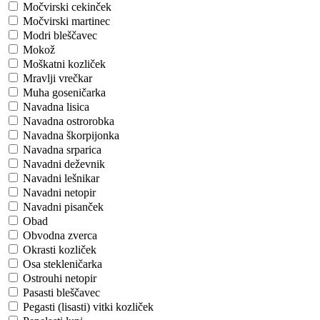
Močvirski cekinček
Močvirski martinec
Modri bleščavec
Mokož
Moškatni kozliček
Mravlji vrečkar
Muha goseničarka
Navadna lisica
Navadna ostrorobka
Navadna škorpijonka
Navadna srparica
Navadni deževnik
Navadni lešnikar
Navadni netopir
Navadni pisanček
Obad
Obvodna zverca
Okrasti kozliček
Osa stekleničarka
Ostrouhi netopir
Pasasti bleščavec
Pegasti (lisasti) vitki kozliček