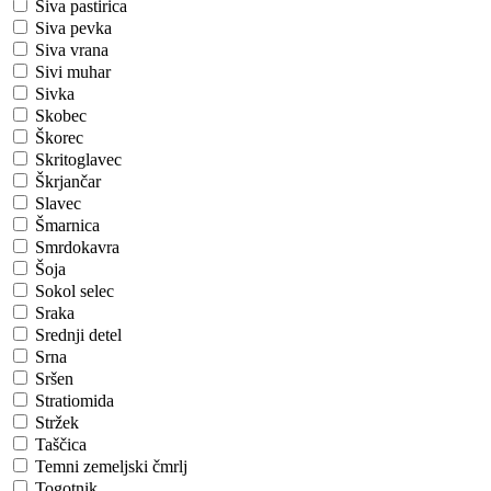
Siva pastirica
Siva pevka
Siva vrana
Sivi muhar
Sivka
Skobec
Škorec
Skritoglavec
Škrjančar
Slavec
Šmarnica
Smrdokavra
Šoja
Sokol selec
Sraka
Srednji detel
Srna
Sršen
Stratiomida
Stržek
Taščica
Temni zemeljski čmrlj
Togotnik