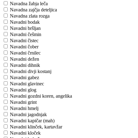
Navadna žabja leča
Navadna zajčja deteljica
Navadna zlata rozga
Navadni bodak
Navadni bršljan
Navadni češmin
Navadni čistec
Navadni čober
Navadni črnilec
Navadni dežen
Navadni dihnik
Navadni divji kostanj
Navadni gabez
Navadni glavinec
Navadni glog
Navadni gozdni koren, angelika
Navadni grint
Navadni hmelj
Navadni jagodnjak
Navadni kapičar (mah)
Navadni klinček, kartavžar
Navadni kloček