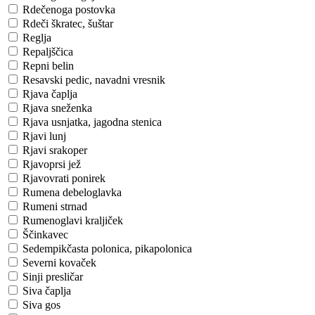
Rdečenoga postovka
Rdeči škratec, šuštar
Reglja
Repaljščica
Repni belin
Resavski pedic, navadni vresnik
Rjava čaplja
Rjava sneženka
Rjava usnjatka, jagodna stenica
Rjavi lunj
Rjavi srakoper
Rjavoprsi jež
Rjavovrati ponirek
Rumena debeloglavka
Rumeni strnad
Rumenoglavi kraljiček
Ščinkavec
Sedempikčasta polonica, pikapolonica
Severni kovaček
Sinji presličar
Siva čaplja
Siva gos