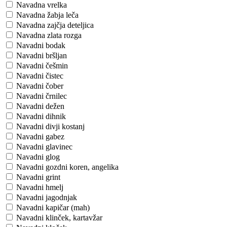
Navadna vrelka
Navadna žabja leča
Navadna zajčja deteljica
Navadna zlata rozga
Navadni bodak
Navadni bršljan
Navadni češmin
Navadni čistec
Navadni čober
Navadni črnilec
Navadni dežen
Navadni dihnik
Navadni divji kostanj
Navadni gabez
Navadni glavinec
Navadni glog
Navadni gozdni koren, angelika
Navadni grint
Navadni hmelj
Navadni jagodnjak
Navadni kapičar (mah)
Navadni klinček, kartavžar