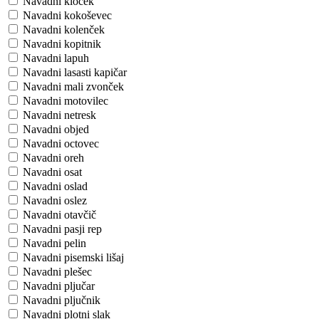
Navadni kloček
Navadni kokoševec
Navadni kolenček
Navadni kopitnik
Navadni lapuh
Navadni lasasti kapičar
Navadni mali zvonček
Navadni motovilec
Navadni netresk
Navadni objed
Navadni octovec
Navadni oreh
Navadni osat
Navadni oslad
Navadni oslez
Navadni otavčič
Navadni pasji rep
Navadni pelin
Navadni pisemski lišaj
Navadni plešec
Navadni pljučar
Navadni pljučnik
Navadni plotni slak