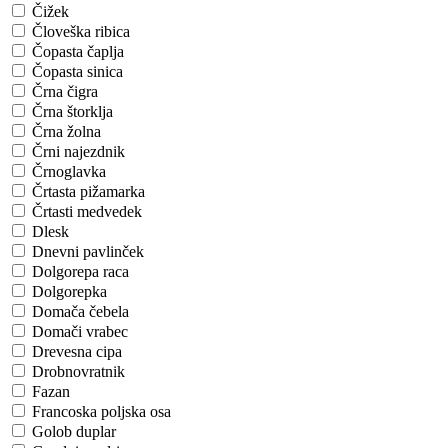
Čižek
Človeška ribica
Čopasta čaplja
Čopasta sinica
Črna čigra
Črna štorklja
Črna žolna
Črni najezdnik
Črnoglavka
Črtasta pižamarka
Črtasti medvedek
Dlesk
Dnevni pavlinček
Dolgorepa raca
Dolgorepka
Domača čebela
Domači vrabec
Drevesna cipa
Drobnovratnik
Fazan
Francoska poljska osa
Golob duplar