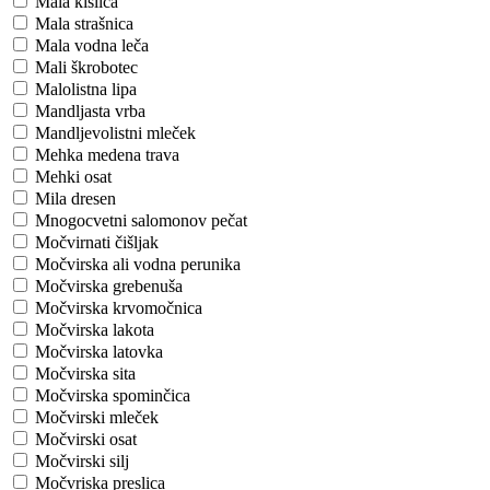
Mala kislica
Mala strašnica
Mala vodna leča
Mali škrobotec
Malolistna lipa
Mandljasta vrba
Mandljevolistni mleček
Mehka medena trava
Mehki osat
Mila dresen
Mnogocvetni salomonov pečat
Močvirnati čišljak
Močvirska ali vodna perunika
Močvirska grebenuša
Močvirska krvomočnica
Močvirska lakota
Močvirska latovka
Močvirska sita
Močvirska spominčica
Močvirski mleček
Močvirski osat
Močvirski silj
Močvriska preslica