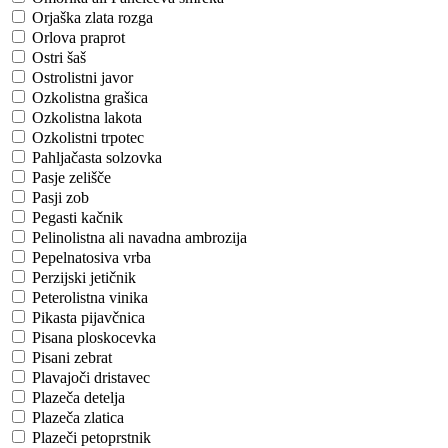
Orjaška zlata rozga
Orlova praprot
Ostri šaš
Ostrolistni javor
Ozkolistna grašica
Ozkolistna lakota
Ozkolistni trpotec
Pahljačasta solzovka
Pasje zelišče
Pasji zob
Pegasti kačnik
Pelinolistna ali navadna ambrozija
Pepelnatosiva vrba
Perzijski jetičnik
Peterolistna vinika
Pikasta pijavčnica
Pisana ploskocevka
Pisani zebrat
Plavajoči dristavec
Plazeča detelja
Plazeča zlatica
Plazeči petoprstnik