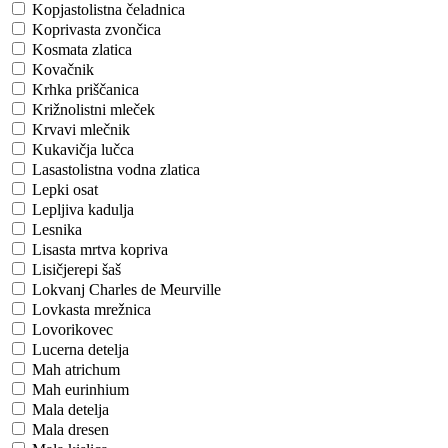
Kopjastolistna čeladnica
Koprivasta zvončica
Kosmata zlatica
Kovačnik
Krhka priščanica
Križnolistni mleček
Krvavi mlečnik
Kukavičja lučca
Lasastolistna vodna zlatica
Lepki osat
Lepljiva kadulja
Lesnika
Lisasta mrtva kopriva
Lisičjerepi šaš
Lokvanj Charles de Meurville
Lovkasta mrežnica
Lovorikovec
Lucerna detelja
Mah atrichum
Mah eurinhium
Mala detelja
Mala dresen