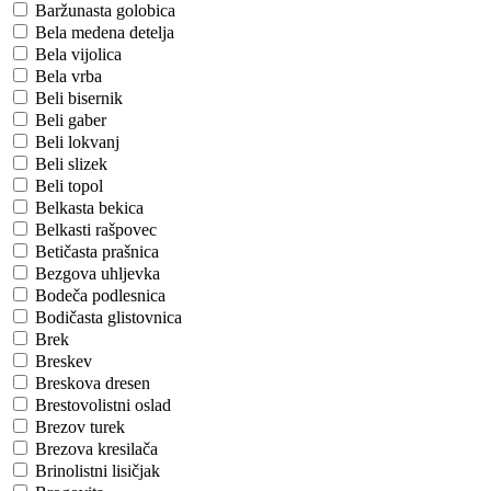
Baržunasta golobica
Bela medena detelja
Bela vijolica
Bela vrba
Beli bisernik
Beli gaber
Beli lokvanj
Beli slizek
Beli topol
Belkasta bekica
Belkasti rašpovec
Betičasta prašnica
Bezgova uhljevka
Bodeča podlesnica
Bodičasta glistovnica
Brek
Breskev
Breskova dresen
Brestovolistni oslad
Brezov turek
Brezova kresilača
Brinolistni lisičjak