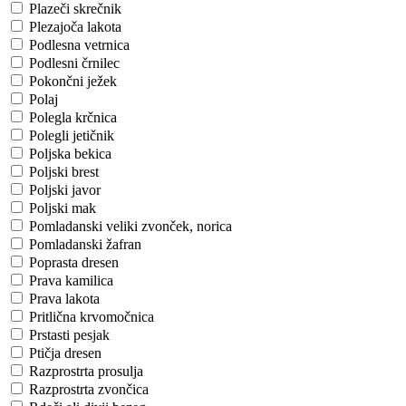
Plazeči skrečnik
Plezajoča lakota
Podlesna vetrnica
Podlesni črnilec
Pokončni ježek
Polaj
Polegla krčnica
Polegli jetičnik
Poljska bekica
Poljski brest
Poljski javor
Poljski mak
Pomladanski veliki zvonček, norica
Pomladanski žafran
Poprasta dresen
Prava kamilica
Prava lakota
Pritlična krvomočnica
Prstasti pesjak
Ptičja dresen
Razprostrta prosulja
Razprostrta zvončica