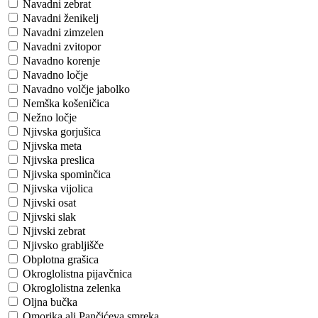
Navadni zebrat
Navadni ženikelj
Navadni zimzelen
Navadni zvitopor
Navadno korenje
Navadno ločje
Navadno volčje jabolko
Nemška košeničica
Nežno ločje
Njivska gorjušica
Njivska meta
Njivska preslica
Njivska spominčica
Njivska vijolica
Njivski osat
Njivski slak
Njivski zebrat
Njivsko grabljišče
Obplotna grašica
Okroglolistna pijavčnica
Okroglolistna zelenka
Oljna bučka
Omorika ali Pančićeva smreka