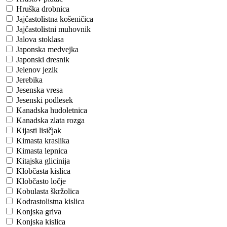
Hruška drobnica
Jajčastolistna košeničica
Jajčastolistni muhovnik
Jalova stoklasa
Japonska medvejka
Japonski dresnik
Jelenov jezik
Jerebika
Jesenska vresa
Jesenski podlesek
Kanadska hudoletnica
Kanadska zlata rozga
Kijasti lisičjak
Kimasta kraslika
Kimasta lepnica
Kitajska glicinija
Klobčasta kislica
Klobčasto ločje
Kobulasta škržolica
Kodrastolistna kislica
Konjska griva
Konjska kislica