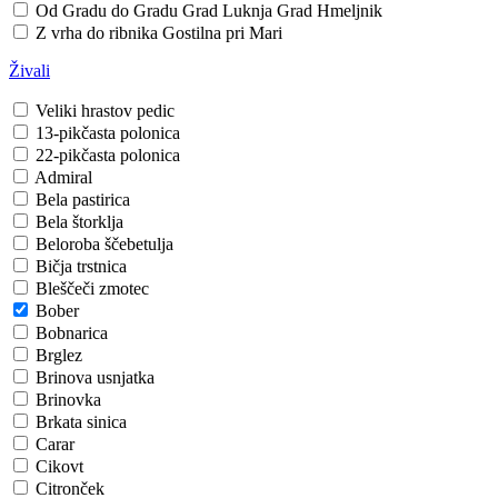
Od Gradu do Gradu
Grad Luknja
Grad Hmeljnik
Z vrha do ribnika
Gostilna pri Mari
Živali
Veliki hrastov pedic
13-pikčasta polonica
22-pikčasta polonica
Admiral
Bela pastirica
Bela štorklja
Beloroba ščebetulja
Bičja trstnica
Bleščeči zmotec
Bober
Bobnarica
Brglez
Brinova usnjatka
Brinovka
Brkata sinica
Carar
Cikovt
Citronček