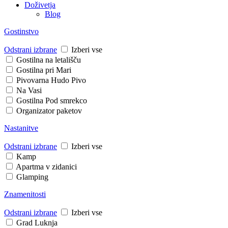
Doživetja
Blog
Gostinstvo
Odstrani izbrane
Izberi vse
Gostilna na letališču
Gostilna pri Mari
Pivovarna Hudo Pivo
Na Vasi
Gostilna Pod smrekco
Organizator paketov
Nastanitve
Odstrani izbrane
Izberi vse
Kamp
Apartma v zidanici
Glamping
Znamenitosti
Odstrani izbrane
Izberi vse
Grad Luknja