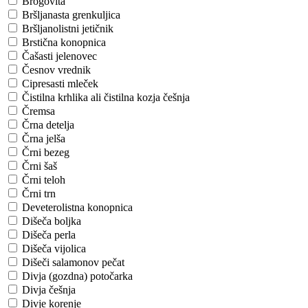
Brogovita
Bršljanasta grenkuljica
Bršljanolistni jetičnik
Brstična konopnica
Čašasti jelenovec
Česnov vrednik
Cipresasti mleček
Čistilna krhlika ali čistilna kozja češnja
Čremsa
Črna detelja
Črna jelša
Črni bezeg
Črni šaš
Črni teloh
Črni trn
Deveterolistna konopnica
Dišeča boljka
Dišeča perla
Dišeča vijolica
Dišeči salamonov pečat
Divja (gozdna) potočarka
Divja češnja
Divje korenje