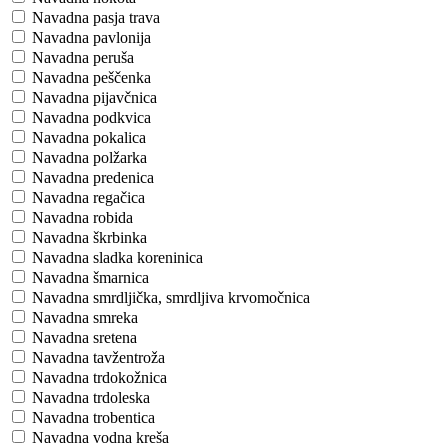
Navadna pasja trava
Navadna pavlonija
Navadna peruša
Navadna peščenka
Navadna pijavčnica
Navadna podkvica
Navadna pokalica
Navadna polžarka
Navadna predenica
Navadna regačica
Navadna robida
Navadna škrbinka
Navadna sladka koreninica
Navadna šmarnica
Navadna smrdljička, smrdljiva krvomočnica
Navadna smreka
Navadna sretena
Navadna tavžentroža
Navadna trdokožnica
Navadna trdoleska
Navadna trobentica
Navadna vodna kreša