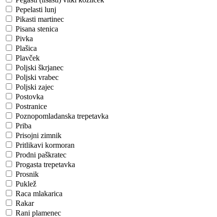
Pepelasti lunj
Pikasti martinec
Pisana stenica
Pivka
Plašica
Plavček
Poljski škrjanec
Poljski vrabec
Poljski zajec
Postovka
Postranice
Poznopomladanska trepetavka
Priba
Prisojni zimnik
Pritlikavi kormoran
Prodni paškratec
Progasta trepetavka
Prosnik
Puklež
Raca mlakarica
Rakar
Rani plamenec