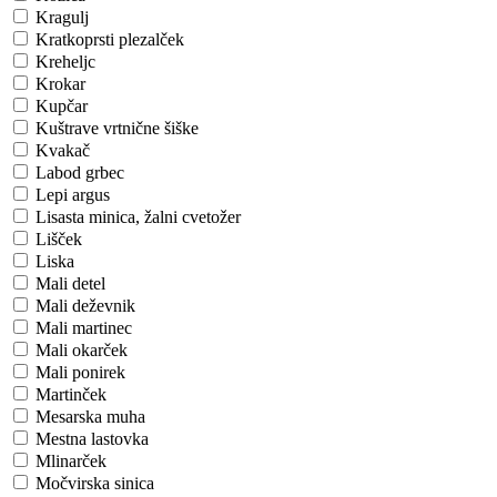
Kragulj
Kratkoprsti plezalček
Kreheljc
Krokar
Kupčar
Kuštrave vrtnične šiške
Kvakač
Labod grbec
Lepi argus
Lisasta minica, žalni cvetožer
Lišček
Liska
Mali detel
Mali deževnik
Mali martinec
Mali okarček
Mali ponirek
Martinček
Mesarska muha
Mestna lastovka
Mlinarček
Močvirska sinica