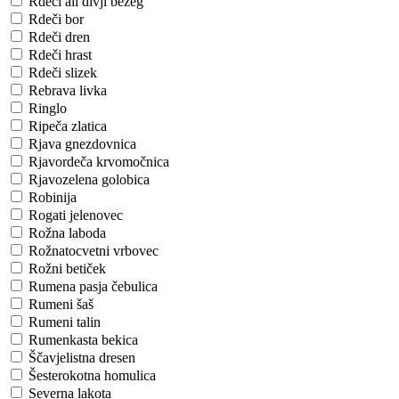
Rdeči ali divji bezeg
Rdeči bor
Rdeči dren
Rdeči hrast
Rdeči slizek
Rebrava livka
Ringlo
Ripeča zlatica
Rjava gnezdovnica
Rjavordeča krvomočnica
Rjavozelena golobica
Robinija
Rogati jelenovec
Rožna laboda
Rožnatocvetni vrbovec
Rožni betiček
Rumena pasja čebulica
Rumeni šaš
Rumeni talin
Rumenkasta bekica
Ščavjelistna dresen
Šesterokotna homulica
Severna lakota