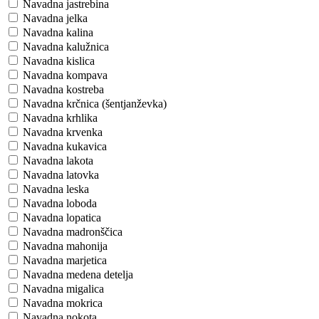
Navadna jastrebina
Navadna jelka
Navadna kalina
Navadna kalužnica
Navadna kislica
Navadna kompava
Navadna kostreba
Navadna krčnica (šentjanževka)
Navadna krhlika
Navadna krvenka
Navadna kukavica
Navadna lakota
Navadna latovka
Navadna leska
Navadna loboda
Navadna lopatica
Navadna madronščica
Navadna mahonija
Navadna marjetica
Navadna medena detelja
Navadna migalica
Navadna mokrica
Navadna nokota