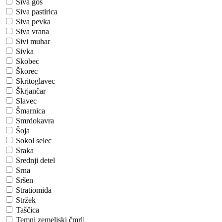
Siva gos
Siva pastirica
Siva pevka
Siva vrana
Sivi muhar
Sivka
Skobec
Škorec
Skritoglavec
Škrjančar
Slavec
Šmarnica
Smrdokavra
Šoja
Sokol selec
Sraka
Srednji detel
Srna
Sršen
Stratiomida
Stržek
Taščica
Temni zemeljski čmrlj