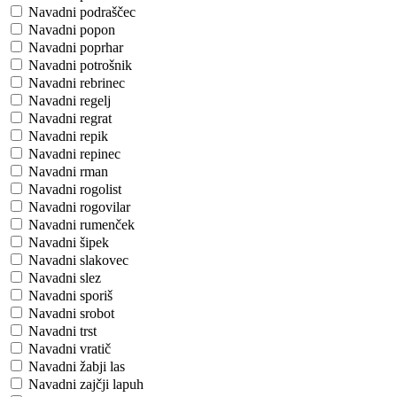
Navadni podraščec
Navadni popon
Navadni poprhar
Navadni potrošnik
Navadni rebrinec
Navadni regelj
Navadni regrat
Navadni repik
Navadni repinec
Navadni rman
Navadni rogolist
Navadni rogovilar
Navadni rumenček
Navadni šipek
Navadni slakovec
Navadni slez
Navadni sporiš
Navadni srobot
Navadni trst
Navadni vratič
Navadni žabji las
Navadni zajčji lapuh