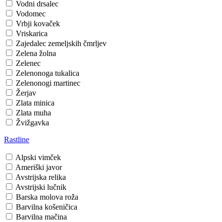
Vodni drsalec
Vodomec
Vrbji kovaček
Vriskarica
Zajedalec zemeljskih čmrljev
Zelena žolna
Zelenec
Zelenonoga tukalica
Zelenonogi martinec
Žerjav
Zlata minica
Zlata muha
Žvižgavka
Rastline
Alpski vimček
Ameriški javor
Avstrijska relika
Avstrijski lučnik
Barska molova roža
Barvilna košeničica
Barvilna mačina