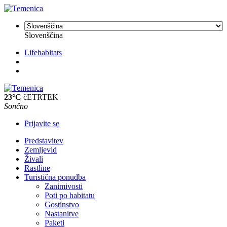
Slovenščina
Lifehabitats
23°C
čETRTEK
Sončno
Prijavite se
Predstavitev
Zemljevid
Živali
Rastline
Turistična ponudba
Zanimivosti
Poti po habitatu
Gostinstvo
Nastanitve
Paketi