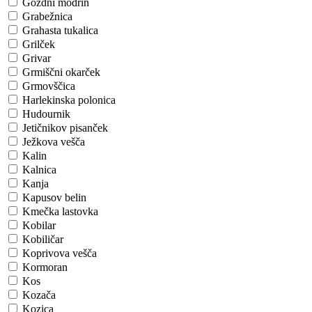
Gozdni modrin
Grabežnica
Grahasta tukalica
Grilček
Grivar
Grmiščni okarček
Grmovščica
Harlekinska polonica
Hudournik
Jetičnikov pisanček
Ježkova vešča
Kalin
Kalnica
Kanja
Kapusov belin
Kmečka lastovka
Kobilar
Kobiličar
Koprivova vešča
Kormoran
Kos
Kozača
Kozica