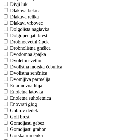
Divji luk
Dlakava bekica
Dlakava relika
Dlakavi vrbovec
Dolgolista naglavka
Dolgopecljati brest
Drobnocvetni šipek
Drobnolistna grašica
Dvodomna špajka
Dvoletni svetlin
Dvolistna morska čebulica
Dvolistna senčnica
Dvomljiva parmelija
Enodnevna lilija
Enoletna latovka
Enoletna suholetnica
Enovrati glog
Gabrov dedek
Goli brest
Gomoljasti gabez
Gomoljasti grahor
Gorska rumenka