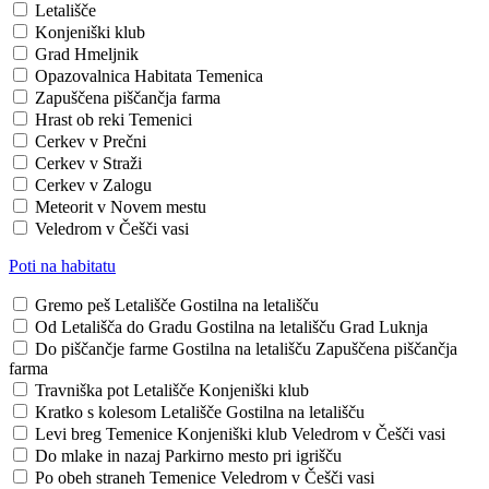
Letališče
Konjeniški klub
Grad Hmeljnik
Opazovalnica Habitata Temenica
Zapuščena piščančja farma
Hrast ob reki Temenici
Cerkev v Prečni
Cerkev v Straži
Cerkev v Zalogu
Meteorit v Novem mestu
Veledrom v Češči vasi
Poti na habitatu
Gremo peš
Letališče
Gostilna na letališču
Od Letališča do Gradu
Gostilna na letališču
Grad Luknja
Do piščančje farme
Gostilna na letališču
Zapuščena piščančja
farma
Travniška pot
Letališče
Konjeniški klub
Kratko s kolesom
Letališče
Gostilna na letališču
Levi breg Temenice
Konjeniški klub
Veledrom v Češči vasi
Do mlake in nazaj
Parkirno mesto pri igrišču
Po obeh straneh Temenice
Veledrom v Češči vasi