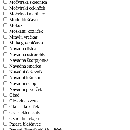
Močvirska sklednica
Močvirski cekinček
Močvirski martinec
Modri bleščavec
Mokož
Moškatni kozliček
Mravlji vrečkar
Muha goseničarka
Navadna lisica
Navadna ostrorobka
Navadna škorpijonka
Navadna srparica
Navadni deževnik
Navadni lešnikar
Navadni netopir
Navadni pisanček
Obad
Obvodna zverca
Okrasti kozliček
Osa stekleničarka
Ostrouhi netopir
Pasasti bleščavec
Pegasti (lisasti) vitki kozliček