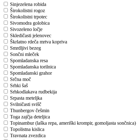
Sinjezelena robida
Širokolistni rogoz
Širokolistni trpotec
Sivomodra golobica
Sivozeleno ločje
Skledičasti jelenovec
Škrlatno rdeča mrtva kopriva
Smrdljivi bezeg
Sončni mleček
Spomladanska resa
Spomladanska torilnica
Spomladanski grahor
Srčna moč
Srhki šaš
Srhkodlakava rudbekija
Srpasta meteljka
Svilničasti svišč
Thunbergov češmin
Toga zajčja deteljica
Topinambur (laška repa, ameriški krompir, gomoljasta sončnica)
Topolistna kislica
Travnata zvezdica