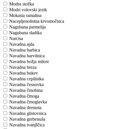
Modra stožka
Modri volovski jezik
Mokasta ramalina
Nacepljenolistna krvomočnica
Nagubana parmelija
Nagubana sladika
Narcisa
Navadna ajda
Navadna barbica
Navadna barvilnica
Navadna božja milost
Navadna breza
Navadna bukev
Navadna cepilistka
Navadna česnovka
Navadna črnobina
Navadna črnoga
Navadna črnoglavka
Navadna dremota
Navadna glistovnica
Navadna grebenuša
Navadna ivanjščica