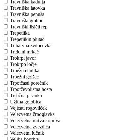
Travniška kadulja
Travniška latovka
Travniška penuša
Travniški grahor
Travniški lisičji rep
Trepetlika
Trepetlikin plutač
Tribarvna zvitocevka
Tridelni mrkač
Trokrpi javor
Trokrpo ločje
Trpežna ljuljka
Trpežni golšec
Trpotčasti porečnik
Trpotčevolistna hosta
Trstična pisanka
Užitna golobica
Vejicati rogovilček
Velecvetna črnoglavka
Velecvetna mrtva kopriva
Velecvetna zvezdica
Velecvetni lučnik
Velika kopriva