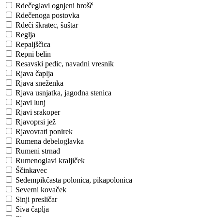
Rdečeglavi ognjeni hrošč
Rdečenoga postovka
Rdeči škratec, šuštar
Reglja
Repaljščica
Repni belin
Resavski pedic, navadni vresnik
Rjava čaplja
Rjava sneženka
Rjava usnjatka, jagodna stenica
Rjavi lunj
Rjavi srakoper
Rjavoprsi jež
Rjavovrati ponirek
Rumena debeloglavka
Rumeni strnad
Rumenoglavi kraljiček
Ščinkavec
Sedempikčasta polonica, pikapolonica
Severni kovaček
Sinji presličar
Siva čaplja