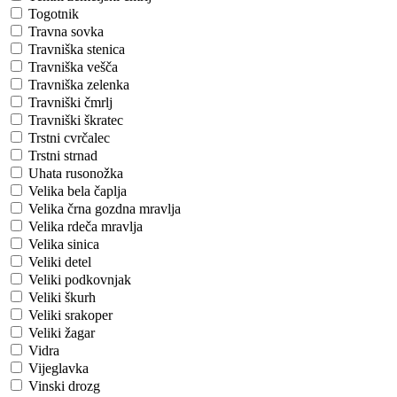
Togotnik
Travna sovka
Travniška stenica
Travniška vešča
Travniška zelenka
Travniški čmrlj
Travniški škratec
Trstni cvrčalec
Trstni strnad
Uhata rusonožka
Velika bela čaplja
Velika črna gozdna mravlja
Velika rdeča mravlja
Velika sinica
Veliki detel
Veliki podkovnjak
Veliki škurh
Veliki srakoper
Veliki žagar
Vidra
Vijeglavka
Vinski drozg