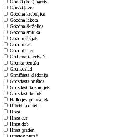
Gorski (beli) narcis
Gorski javor
Gozdna krebuljica
Gozdna lakota
Gozdna škržolica
Gozdna smiljka
Gozdni čišljak
Gozdni šaš
Gozdni sitec
Grebenasta grivača
Grenka penuša
Grenkoslad
Grmičasta kladonija
Grozdasta hrušica
Grozdasti kosmuljek
Grozdasti lučnik
Hallerjev penušnjek
Hibridna detelja
Hrast
Hrast cer
Hrast dob
Hrast graden
Hrastov plutač