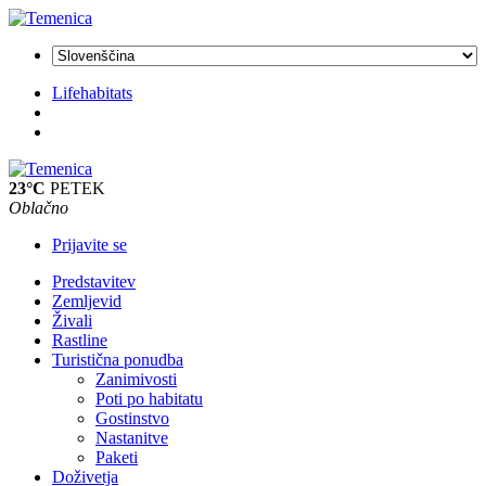
Lifehabitats
23°C
PETEK
Oblačno
Prijavite se
Predstavitev
Zemljevid
Živali
Rastline
Turistična ponudba
Zanimivosti
Poti po habitatu
Gostinstvo
Nastanitve
Paketi
Doživetja