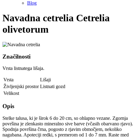
Blog
Navadna cetrelia
Cetrelia
olivetorum
Značilnosti
Vrsta listnatega lišaja.
Vrsta
Lišaji
Življenjski prostor
Listnati gozd
Velikost
Opis
Stelke talusa, ki je širok 6 do 20 cm, so ohlapno vezane. Zgornja
površina je zlenkasto mineralno sive barve (včasih obarvano rjavo).
Spodnja površina črna, pogosto z rjavim območjem, nekoliko
nagubana. Apoteciji redki, s premerom od 1 do 7 mm. Raste med