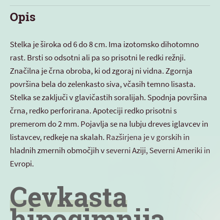
Opis
Stelka je široka od 6 do 8 cm. Ima izotomsko dihotomno
rast. Brsti so odsotni ali pa so prisotni le redki režnji.
Značilna je črna obroba, ki od zgoraj ni vidna. Zgornja
površina bela do zelenkasto siva, včasih temno lisasta.
Stelka se zaključi v glavičastih soralijah. Spodnja površina
črna, redko perforirana. Apoteciji redko prisotni s
premerom do 2 mm. Pojavlja se na lubju dreves iglavcev in
listavcev, redkeje na skalah. Razširjena je v gorskih in
hladnih zmernih območjih v severni Aziji, Severni Ameriki in
Evropi.
Cevkasta
hipogimnija