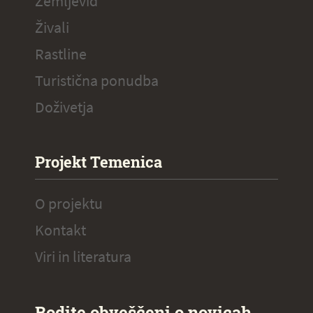
Zemljevid
Živali
Rastline
Turistična ponudba
Doživetja
Projekt Temenica
O projektu
Kontakt
Viri in literatura
Bodite obveščeni o novicah