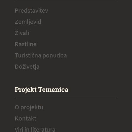
Predstavitev
Zemljevid
Živali
Rastline
Turistična ponudba
Doživetja
Projekt Temenica
O projektu
Kontakt
Viri in literatura