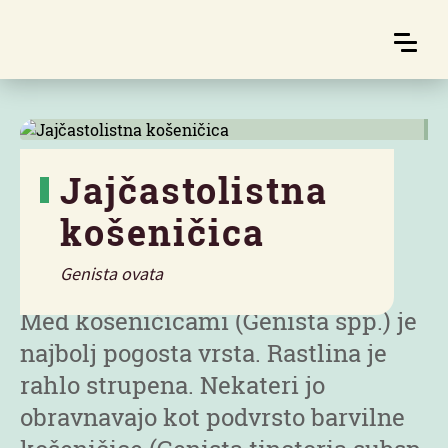
Jajčastolistna
košeničica
Značilnosti
Genista ovata
Med košeničicami (Genista spp.) je
najbolj pogosta vrsta. Rastlina je
rahlo strupena. Nekateri jo
obravnavajo kot podvrsto barvilne