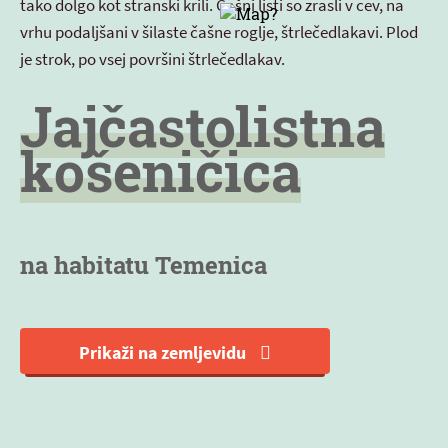
tako dolgo kot stranski krili. Čašni listi so zrasli v cev, na
vrhu podaljšani v šilaste čašne roglje, štrlečedlakavi. Plod
je strok, po vsej površini štrlečedlakav.
Jajčastolistna
košeničica
na habitatu Temenica
Prikaži na zemljevidu