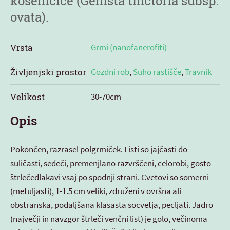
košeničice (Genista tinctoria subsp.
ovata).
Vrsta
Grmi (nanofanerofiti)
Življenjski prostor
Gozdni rob
,
Suho rastišče
,
Travnik
Velikost
30-70cm
Opis
Pokončen, razrasel polgrmiček. Listi so jajčasti do
suličasti, sedeči, premenjlano razvrščeni, celorobi, gosto
štrlečedlakavi vsaj po spodnji strani. Cvetovi so somerni
(metuljasti), 1-1.5 cm veliki, združeni v ovršna ali
obstranska, podaljšana klasasta socvetja, pecljati. Jadro
(največji in navzgor štrleči venčni list) je golo, večinoma