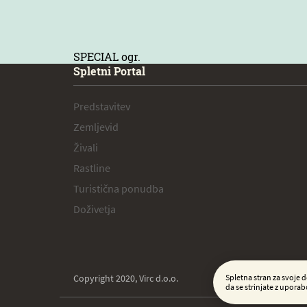
SPECIAL ogr.
Spletni Portal
Predstavitev
Zemljevid
Živali
Rastline
Turistična ponudba
Doživetja
Copyright 2020, Virc d.o.o.
Spletna stran za svoje 
da se strinjate z upora