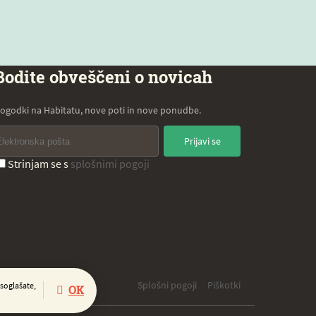
Bodite obveščeni o novicah
ogodki na Habitatu, nove poti in nove ponudbe.
Prijavi se
Strinjam se s
splošnimi pogoji
Splošni pogoji
Piškotki
 soglašate,
OK