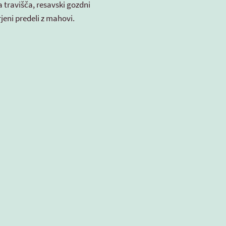
a travišča, resavski gozdni
eni predeli z mahovi.