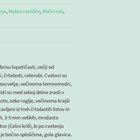
rje
,
Mokro rastišče
,
Rečni rob
,
brisu lopatičasti, večji od
, črtalasti, celorobi. Cvetovi so
 socvetja, večinoma temnomodri,
isti so med seboj delno zrasli v
aste, ozke roglje, večinoma krajši
avljeni iz treh črtalastih listov in
h, 3-5 mm velikih, mrežasto
tov (čašni krili), ki po cvetenju
 je bočno sploščena, gola glavica.