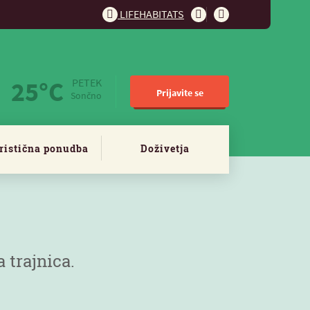
LIFEHABITATS
25°C
PETEK
Prijavite se
Sončno
ristična ponudba
Doživetja
 trajnica.