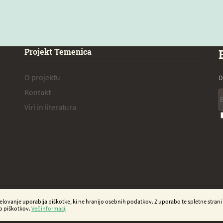
Projekt Temenica
O projektu
D
Kontakt
Viri in literatura
delovanje uporablja piškotke, ki ne hranijo osebnih podatkov. Z uporabo te spletne strani
bo piškotkov.
Več informacij