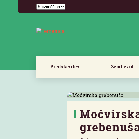
Predstavitev
Zemljevid
Močvirsk
grebenuš