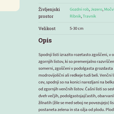
Življenjski
Gozdni rob
,
Jezero
,
Močvi
prostor
Ribnik
,
Travnik
Velikost
5-30 cm
Opis
Spodnji listi izrazito rozetasto zgoščeni, v o
zgornjih listov, ki so premenjalno razvrščeni
somerni, zgoščeni v podolgasta grozdasta
modrovijolični ali redkeje tudi beli. Venčni l
cev, spodnji so na konici narezljani na belk
od zgornjih venčnih listov. Čašni listi so sest
dveh večjih, podolgastojajčastih, obarvani
žilnatih (žile se med seboj ne povezujejo) lis
postaneta zelena in sta ožja od plodu. Plod