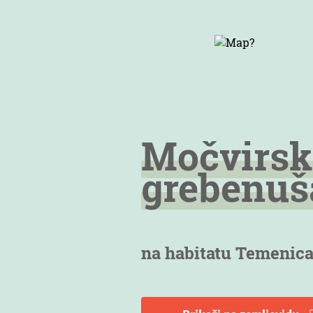
Močvirsk
grebenuš
na habitatu Temenic