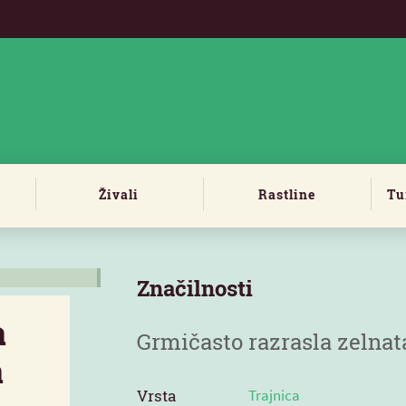
Živali
Rastline
Tu
Značilnosti
a
Grmičasto razrasla zelnata
a
Vrsta
Trajnica