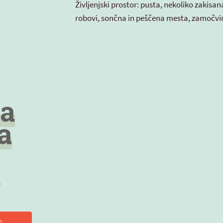
Življenjski prostor: pusta, nekoliko zakisan
robovi, sončna in peščena mesta, zamočvirj
a
a
a