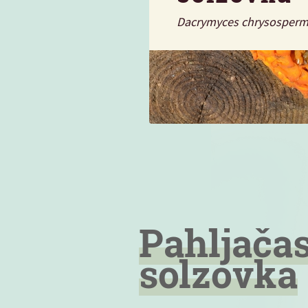
Dacrymyces chrysosper
Pahljača
solzovka