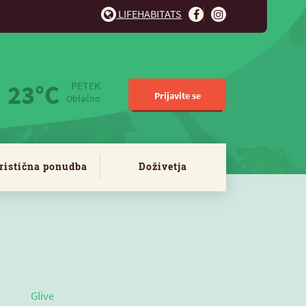
LIFEHABITATS
23°C
PETEK
Prijavite se
Oblačno
ristična ponudba
Doživetja
Glive