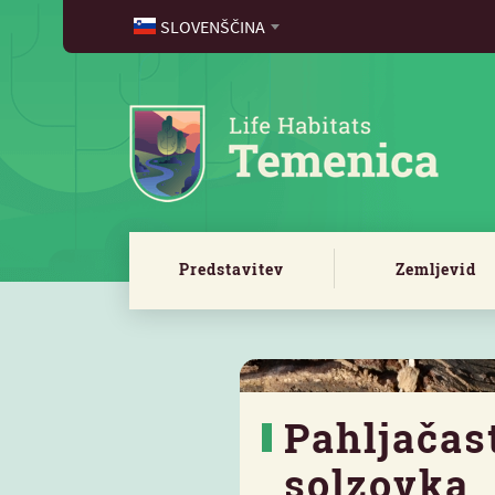
SLOVENŠČINA
Predstavitev
Zemljevid
Pahljačas
solzovka