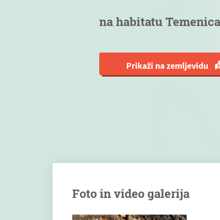
na habitatu Temenic
Prikaži na zemljevidu
Foto in video galerija