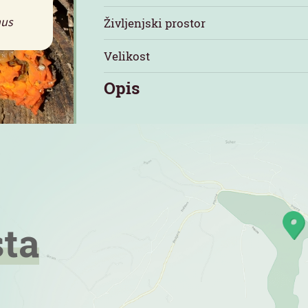
mus
Življenjski prostor
Velikost
Opis
sta