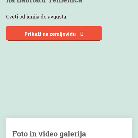
Cveti od junija do avgusta.
Prikaži na zemljevidu
Foto in video galerija