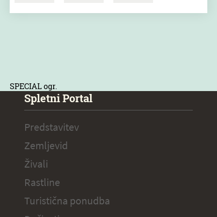
SPECIAL ogr.
Spletni Portal
Predstavitev
Zemljevid
Živali
Rastline
Turistična ponudba