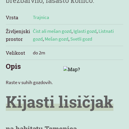
brezbarvno, lasasto konico.
Vrsta
Trajnica
Življenjski
Čist ali mešan gozd
,
Iglasti gozd
,
Listnati
prostor
gozd
,
Mešan gozd
,
Svetli gozd
Velikost
do 2m
Opis
Raste v suhih gozdovih.
Kijasti lisičjak
na habitatu Temenica