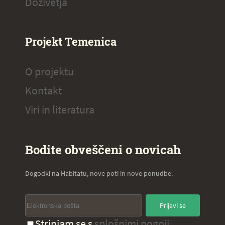
Doživetja
Projekt Temenica
O projektu
Kontakt
Viri in literatura
Bodite obveščeni o novicah
Dogodki na Habitatu, nove poti in nove ponudbe.
Prijavi se
Strinjam se s
splošnimi pogoji