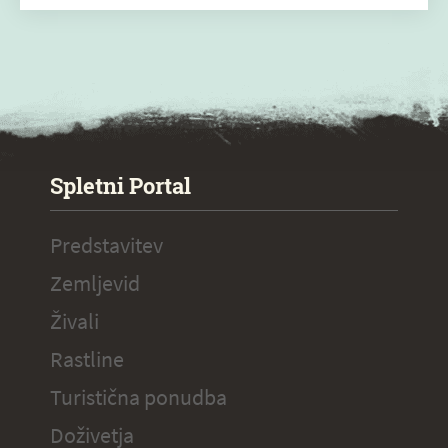
SPECIAL ogr.
Spletni Portal
Predstavitev
Zemljevid
Živali
Rastline
Turistična ponudba
Doživetja