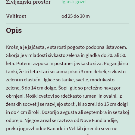
Življenjski prostor
Iglasti gozd
Velikost
od 25 do 30 m
Opis
Krošnja je jajčasta, v starosti pogosto podobna listavcem.
Skorja je v mladosti sivkasto zelena in gladka do 20. ali 50.
leta. Potem razpoka in postane rjavkasto siva. Poganjki so
tanki, že tri leta stari so komaj okoli 3 mm debeli, sivkasto
zeleni in elastični. Iglice so tanke, svetle, modrikasto
zelene, 6 do 14 cm dolge. Šopi iglic so pretežno navzgor
obrnjeni. Moški cvetovi so rdečkasto rumeni in ovalni. Iz
ženskih socvetij se razvijejo storži, ki so zreli do 15 cm dolgi
in do 4 cm široki. Dozorijo avgusta ali septembra in se takoj
odprejo. Njegov areal se razteza od Nove Fundlandije,
preko jugovzhodne Kanade in Velikih jezer do severne