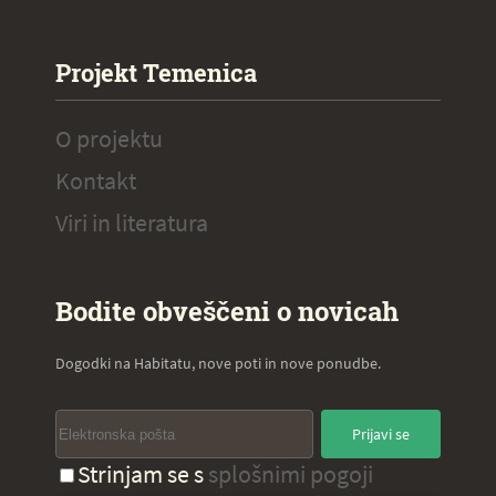
Projekt Temenica
O projektu
Kontakt
Viri in literatura
Bodite obveščeni o novicah
Dogodki na Habitatu, nove poti in nove ponudbe.
Prijavi se
Strinjam se s
splošnimi pogoji