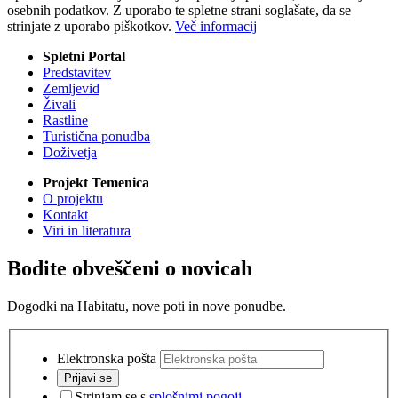
osebnih podatkov. Z uporabo te spletne strani soglašate, da se
strinjate z uporabo piškotkov.
Več informacij
Spletni Portal
Predstavitev
Zemljevid
Živali
Rastline
Turistična ponudba
Doživetja
Projekt Temenica
O projektu
Kontakt
Viri in literatura
Bodite obveščeni o novicah
Dogodki na Habitatu, nove poti in nove ponudbe.
Elektronska pošta
Prijavi se
Strinjam se s
splošnimi pogoji