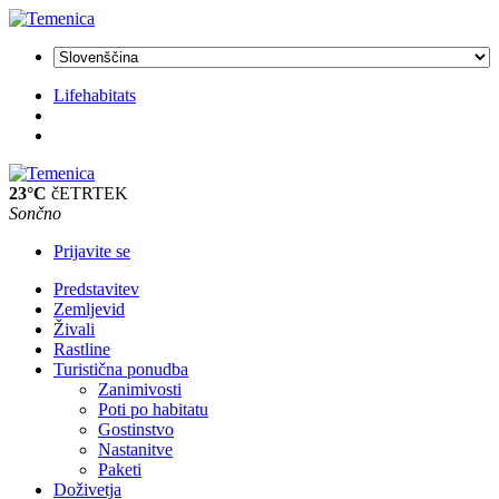
Lifehabitats
23°C
čETRTEK
Sončno
Prijavite se
Predstavitev
Zemljevid
Živali
Rastline
Turistična ponudba
Zanimivosti
Poti po habitatu
Gostinstvo
Nastanitve
Paketi
Doživetja