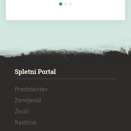
SPECIAL ogr.
Spletni Portal
Predstavitev
Zemljevid
Živali
Rastline