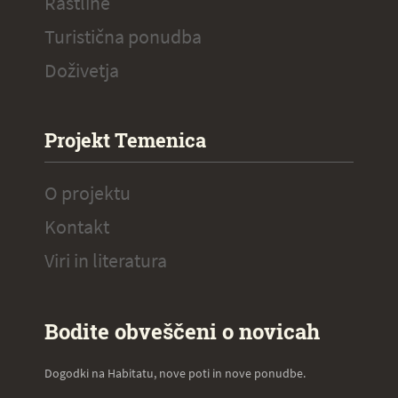
Rastline
Turistična ponudba
Doživetja
Projekt Temenica
O projektu
Kontakt
Viri in literatura
Bodite obveščeni o novicah
Dogodki na Habitatu, nove poti in nove ponudbe.