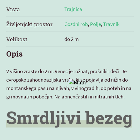
Vrsta
Trajnica
Življenjski prostor
Gozdni rob
,
Polje
,
Travnik
Velikost
do 2 m
Opis
V višino zraste do 2 m. Venec je rožnat, prašniki rdeči. Je
evropsko zahodnoazijska vrsta, ki se pojavlja od nižin do
montanskega pasu na njivah, v vinogradih, ob poteh in na
grmovnatih pobočjih. Na apnenčastih in nitratnih tleh.
Smrdljivi bezeg