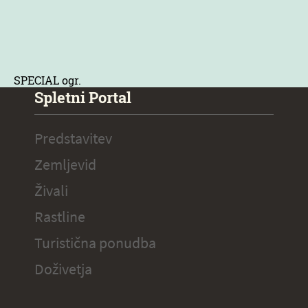
SPECIAL ogr.
Spletni Portal
Predstavitev
Zemljevid
Živali
Rastline
Turistična ponudba
Doživetja