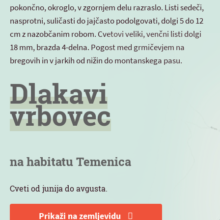
pokončno, okroglo, v zgornjem delu razraslo. Listi sedeči,
nasprotni, suličasti do jajčasto podolgovati, dolgi 5 do 12
cm z nazobčanim robom. Cvetovi veliki, venčni listi dolgi
18 mm, brazda 4-delna. Pogost med grmičevjem na
bregovih in v jarkih od nižin do montanskega pasu.
Dlakavi
vrbovec
na habitatu Temenica
Cveti od junija do avgusta.
Prikaži na zemljevidu