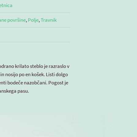
etnica
ane površine
,
Polje
,
Travnik
rano krilato steblo je razraslo v
in nosijo po en košek. Listi dolgo
menti bodeče nazobčani. Pogost je
tanskega pasu.