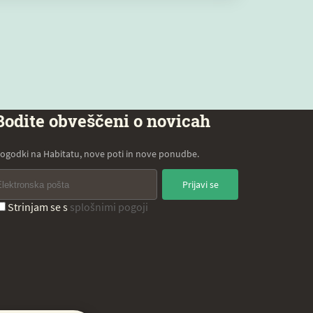
Bodite obveščeni o novicah
ogodki na Habitatu, nove poti in nove ponudbe.
Prijavi se
Strinjam se s
splošnimi pogoji