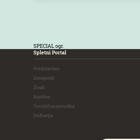
SPECIAL ogr.
Spletni Portal
Predstavitev
Zemljevid
Živali
Rastline
Turistična ponudba
Doživetja