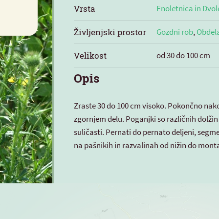
Vrsta
Enoletnica in Dvol
Življenjski prostor
Gozdni rob
,
Obdel
Velikost
od 30 do 100 cm
Opis
Zraste 30 do 100 cm visoko. Pokončno nakod
zgornjem delu. Poganjki so različnih dolžin 
suličasti. Pernati do pernato deljeni, seg
na pašnikih in razvalinah od nižin do mon