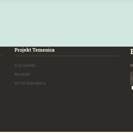
Projekt Temenica
O projektu
D
Kontakt
Viri in literatura