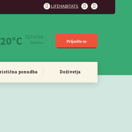
LIFEHABITATS
20°C
ČETRTEK
Prijavite se
Sončno
ristična ponudba
Doživetja