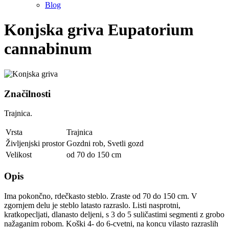
Blog
Konjska griva
Eupatorium
cannabinum
Značilnosti
Trajnica.
Vrsta
Trajnica
Življenjski prostor
Gozdni rob
,
Svetli gozd
Velikost
od 70 do 150 cm
Opis
Ima pokončno, rdečkasto steblo. Zraste od 70 do 150 cm. V
zgornjem delu je steblo latasto razraslo. Listi nasprotni,
kratkopecljati, dlanasto deljeni, s 3 do 5 suličastimi segmenti z grobo
nažaganim robom. Koški 4- do 6-cvetni, na koncu vilasto razraslih