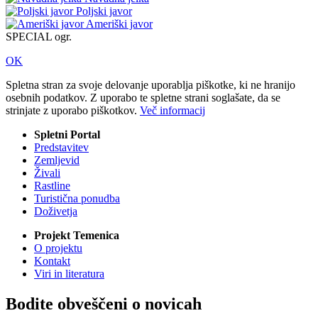
Poljski javor
Ameriški javor
SPECIAL ogr.
OK
Spletna stran za svoje delovanje uporablja piškotke, ki ne hranijo
osebnih podatkov. Z uporabo te spletne strani soglašate, da se
strinjate z uporabo piškotkov.
Več informacij
Spletni Portal
Predstavitev
Zemljevid
Živali
Rastline
Turistična ponudba
Doživetja
Projekt Temenica
O projektu
Kontakt
Viri in literatura
Bodite obveščeni o novicah