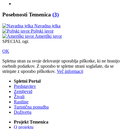
Posebnosti Temenica
(3)
Navadna jelka
Poljski javor
Ameriški javor
SPECIAL ogr.
OK
Spletna stran za svoje delovanje uporablja piškotke, ki ne hranijo
osebnih podatkov. Z uporabo te spletne strani soglašate, da se
strinjate z uporabo piškotkov.
Več informacij
Spletni Portal
Predstavitev
Zemljevid
Živali
Rastline
Turistična ponudba
Doživetja
Projekt Temenica
O projektu