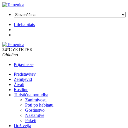
Lifehabitats
24°C
čETRTEK
Oblačno
Prijavite se
Predstavitev
Zemljevid
Živali
Rastline
Turistična ponudba
Zanimivosti
Poti po habitatu
Gostinstvo
Nastanitve
Paketi
Doživetja