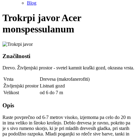
Blog
Trokrpi javor
Acer
monspessulanum
Značilnosti
Drevo. Življenjski prostor - svetel kamnit kraški gozd, okrasna vrsta.
Vrsta
Drevesa (makrofanerofiti)
Življenjski prostor
Listnati gozd
Velikost
od 6 do 7 m
Opis
Raste povprečno od 6-7 metrov visoko, izjemoma pa celo do 20 m
in ima veliko in široko krošnjo. Deblo drevesa je ravno, pokrito pa
je s sivo rumeno skorjo, ki je pri mladih drevesih gladka, pri starih
pa podolžno razpoka. Mladi poganjki so rdeče sive barve, tanki in