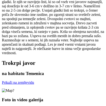
gladki. Iz njih se razvijejo listi, ki so od vseh vrst javorov najmanjši,
saj dosežejo le od 3-6 cm v dolžino in 3-7 cm v širino. Nameščeni
so na 2-5 cm dolge peclje. Usnjati gladki listi so trokrpi, o čemer
priča že slovensko ime rastline, po zgornji strani so svetleče zeleni,
na spodnji pa temnejše zeleni. Dvospolni cvetovi so majhni,
zelenkasto rumeni in združeni v majhna socvetja. Drevo zacveti
pred olistanjem, iz oplojenih cvetov pa se razvijejo krilata 2-3 cm
dolga viseča semena, ki rastejo v paru. Krila so obrnjena navzdol, na
bazi pa so zožana. Uspeva na svetlih mestih in dobro prenaša sušo.
Razmnožuje se s semeni, ki jih raznaša veter. Najbolje uspeva na
apnenčasti in skalnati podlagi. Les je med vsemi vrstami javora
najtrši in najgostejši. Je rdečkaste barve in nima večje gospodarske
vrednosti.
Trokrpi javor
na habitatu Temenica
Prikaži na zemljevidu
Foto in video galerija