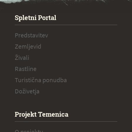
SPECIAL ogr.
Spletni Portal
Predstavitev
Zemljevid
Živali
Rastline
Turistična ponudba
Doživetja
Projekt Temenica
O projektu