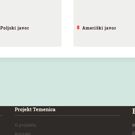
Poljski javor
Ameriški javor
Projekt Temenica
O projektu
D
Kontakt