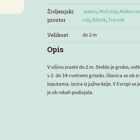
Življenjski
Jezero
,
Močvirje
,
Mokro ra
prostor
rob
,
Ribnik
,
Travnik
Velikost
do 2 m
Opis
V višino zraste do 2 m. Steblo je grobo, vot
v 2- do 14-cvetnem grozdu. Glavica se ob z
loputama. Izvira iz južne Azije. V Evropi se j
je ob rekah podivjala.