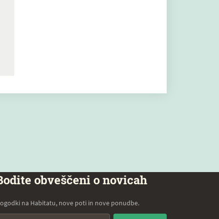
Bodite obveščeni o novicah
ogodki na Habitatu, nove poti in nove ponudbe.