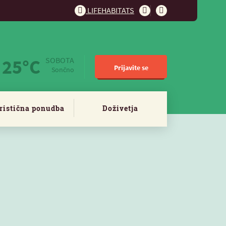
LIFEHABITATS
25°C
SOBOTA
Prijavite se
Sončno
ristična ponudba
Doživetja