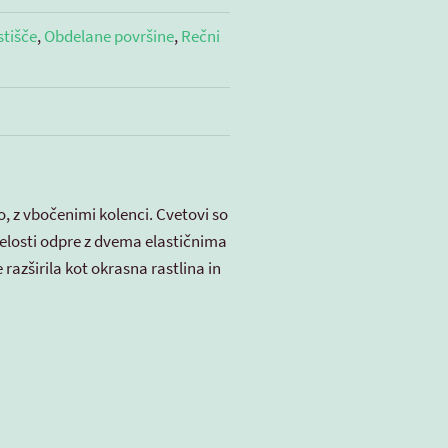
stišče
,
Obdelane površine
,
Rečni
lo, z vbočenimi kolenci. Cvetovi so
relosti odpre z dvema elastičnima
e razširila kot okrasna rastlina in