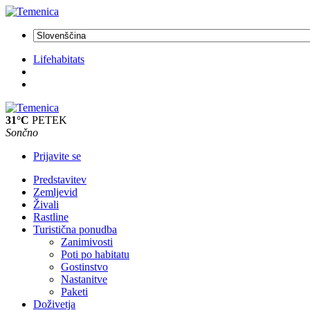
Lifehabitats
31°C
PETEK
Sončno
Prijavite se
Predstavitev
Zemljevid
Živali
Rastline
Turistična ponudba
Zanimivosti
Poti po habitatu
Gostinstvo
Nastanitve
Paketi
Doživetja