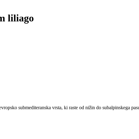
 liliago
 Je evropsko submediteranska vrsta, ki raste od nižin do subalpinskega pas