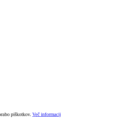
porabo piškotkov.
Več informacij