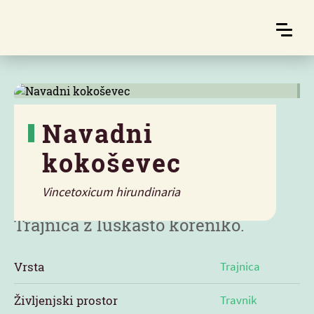
Navadni
kokoševec
Značilnosti
Vincetoxicum hirundinaria
Trajnica z luskasto koreniko.
Vrsta
Trajnica
Življenjski prostor
Travnik