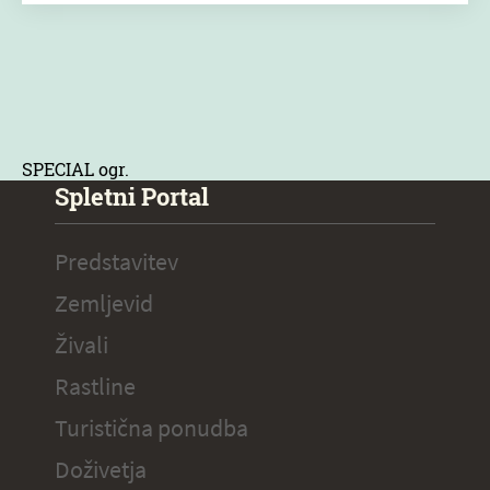
SPECIAL ogr.
Spletni Portal
Predstavitev
Zemljevid
Živali
Rastline
Turistična ponudba
Doživetja