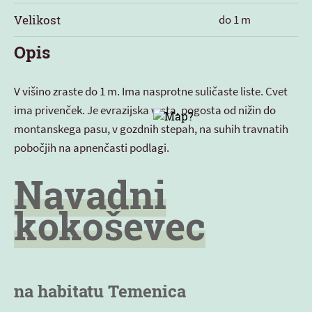
Velikost
do 1 m
Opis
V višino zraste do 1 m. Ima nasprotne suličaste liste. Cvet
ima privenček. Je evrazijska vrsta, pogosta od nižin do
montanskega pasu, v gozdnih stepah, na suhih travnatih
pobočjih na apnenčasti podlagi.
Navadni
kokoševec
na habitatu Temenica