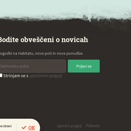
Bodite obveščeni o novicah
ogodki na Habitatu, nove poti in nove ponudbe.
Prijavi se
Strinjam se s
splošnimi pogoji
Splošni pogoji
Piškotki
e strani
OK