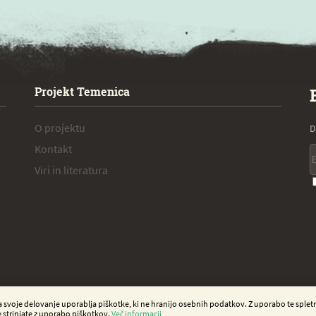
Projekt Temenica
O projektu
D
Kontakt
Viri in literatura
a svoje delovanje uporablja piškotke, ki ne hranijo osebnih podatkov. Z uporabo te spletn
e strinjate z uporabo piškotkov.
Več informacij