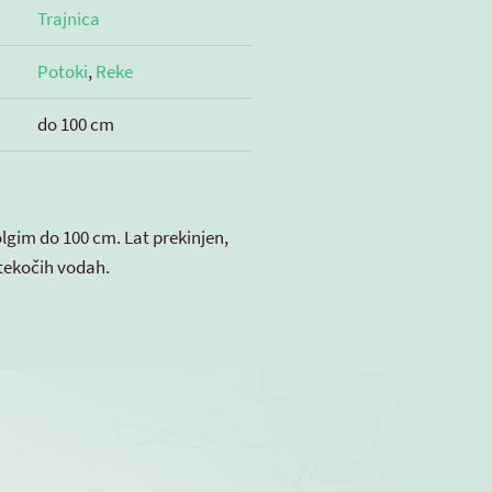
Trajnica
Potoki
,
Reke
do 100 cm
olgim do 100 cm. Lat prekinjen,
n tekočih vodah.