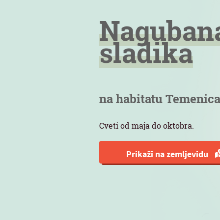
Naguban
sladika
na habitatu Temenic
Cveti od maja do oktobra.
Prikaži na zemljevidu