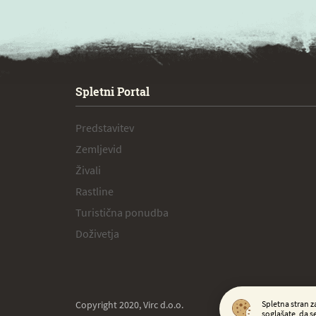
SPECIAL ogr.
Spletni Portal
Predstavitev
Zemljevid
Živali
Rastline
Turistična ponudba
Doživetja
Spletna stran z
Copyright 2020, Virc d.o.o.
soglašate, da s