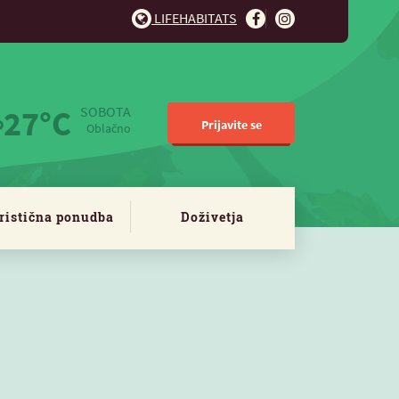
LIFEHABITATS
27°C
SOBOTA
Prijavite se
Oblačno
ristična ponudba
Doživetja