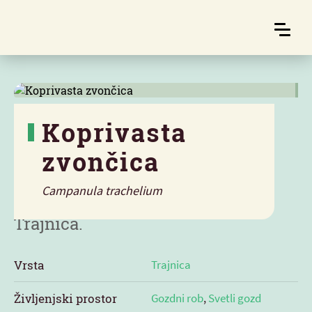
Koprivasta
zvončica
Značilnosti
Campanula trachelium
Trajnica.
Vrsta
Trajnica
Življenjski prostor
Gozdni rob
,
Svetli gozd