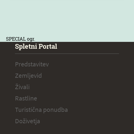
SPECIAL ogr.
Spletni Portal
Predstavitev
Zemljevid
Živali
Rastline
Turistična ponudba
Doživetja