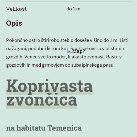
Velikost
do 1 m
Opis
Pokončno ostro štirirobo steblo doseže višino do 1 m. Listi
nažagani, podobni listom koprive. Cvetovi so v olistanih
grozdih. Venec svetlo moder, lijakasto zvonast. Raste v
gozdovih in med grmovjem do subalpinskega pasu.
Koprivasta
zvončica
na habitatu Temenica