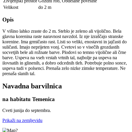
Življenjski prostor
Gozdni rob
,
Obdelane površine
Velikost
do 2 m
Opis
V višino lahko zraste do 2 m. Steblo je zeleno ali vijolično. Bela
glavna korenina raste naravnost navzdol. Iz nje izraščajo stranske
korenine. Ima grmičasto rast. Listi so veliki, enostavni in jajčasti do
suličasti. Imajo neprijeten vonj. Cvetovi so v visečih grozdastih
socvetjih bele ali rožnate barve. Plodovi so temno vijolične ali črne
barve. Uspeva na vseh vrstah vrtnih tal, najbolje pa uspeva na
ilovnatih in glinenih, a dobro odcednih tleh. Potrebuje polno sonce,
uspeva tudi v polsenci. Prenaša zelo nizke zimske temperature. Ne
prenaša slanih tal.
Navadna barvilnica
na habitatu Temenica
Cveti junija do septembra.
Prikaži na zemljevidu