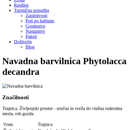
Rastline
Turistična ponudba
Zanimivosti
Poti po habitatu
Gostinstvo
Nastanitve
Paketi
Doživetja
Blog
Navadna barvilnica
Phytolacca
decandra
Značilnosti
Trajnica. Življenjski prostor - senčna in sveža do vlažna ruderalna
mesta, rob gozda.
Vrsta
Trajnica