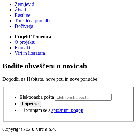
Zemljevid
Živali
Rastline
Turistična ponudba
Doživetja
Projekt Temenica
O projektu
Kontakt
Viri in literatura
Bodite obveščeni o novicah
Dogodki na Habitatu, nove poti in nove ponudbe.
Elektronska pošta
Prijavi se
Strinjam se s
splošnimi pogoji
Copyright 2020, Virc d.o.o.