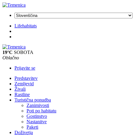
Lifehabitats
19°C
SOBOTA
Oblačno
Prijavite se
Predstavitev
Zemljevid
Živali
Rastline
Turistična ponudba
Zanimivosti
Poti po habitatu
Gostinstvo
Nastanitve
Paketi
Doživetja