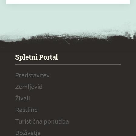
SPECIAL ogr.
Spletni Portal
Predstavitev
Zemljevid
Živali
Rastline
Turistična ponudba
Doživetja