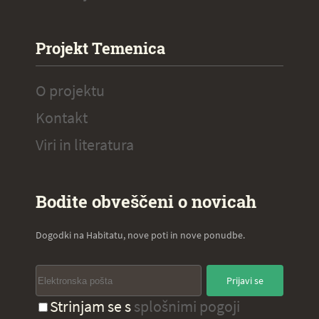
Projekt Temenica
O projektu
Kontakt
Viri in literatura
Bodite obveščeni o novicah
Dogodki na Habitatu, nove poti in nove ponudbe.
Prijavi se
Strinjam se s
splošnimi pogoji